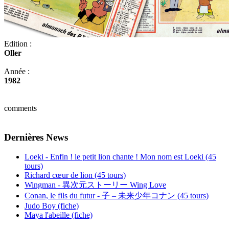
Edition :
Oller
Année :
1982
comments
Dernières News
Loeki - Enfin ! le petit lion chante ! Mon nom est Loeki (45
tours)
Richard cœur de lion (45 tours)
Wingman - 異次元ストーリー Wing Love
Conan, le fils du futur - 子 – 未来少年コナン (45 tours)
Judo Boy (fiche)
Maya l'abeille (fiche)