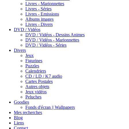
Livres - Marionnettes
Livres - Séries
Livres - Emissions
Albums images
Livres - Divers
DVD / Vidéos
DVD / Vidéos - Dessins Animes
DVD / Vidéos - Marionnettes
DVD / Vidéos - Séries
Divers
Jeux
Figurines
Puzzles
Calendriers
CD / LD / K7 audio
Cartes Postales
Autres objets
Jeux vidéos
Peluches
Goodies
Fonds d'écran || Wallpapers
Mes recherches
Blog
Liens
Contact