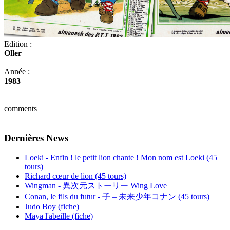
Edition :
Oller
Année :
1983
comments
Dernières News
Loeki - Enfin ! le petit lion chante ! Mon nom est Loeki (45
tours)
Richard cœur de lion (45 tours)
Wingman - 異次元ストーリー Wing Love
Conan, le fils du futur - 子 – 未来少年コナン (45 tours)
Judo Boy (fiche)
Maya l'abeille (fiche)