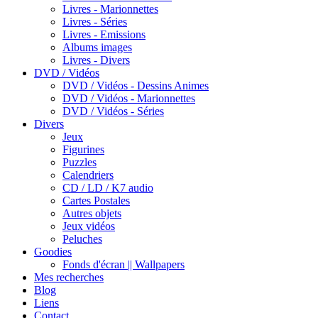
Livres - Marionnettes
Livres - Séries
Livres - Emissions
Albums images
Livres - Divers
DVD / Vidéos
DVD / Vidéos - Dessins Animes
DVD / Vidéos - Marionnettes
DVD / Vidéos - Séries
Divers
Jeux
Figurines
Puzzles
Calendriers
CD / LD / K7 audio
Cartes Postales
Autres objets
Jeux vidéos
Peluches
Goodies
Fonds d'écran || Wallpapers
Mes recherches
Blog
Liens
Contact