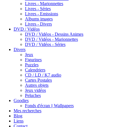
Livres - Marionnettes
Livres - Séries
Livres - Emissions
Albums images
Livres - Divers
DVD / Vidéos
DVD / Vidéos - Dessins Animes
DVD / Vidéos - Marionnettes
DVD / Vidéos - Séries
Divers
Jeux
Figurines
Puzzles
Calendriers
CD / LD / K7 audio
Cartes Postales
Autres objets
Jeux vidéos
Peluches
Goodies
Fonds d'écran || Wallpapers
Mes recherches
Blog
Liens
Contact