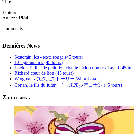
Titre :
Edition :
Année :
1984
comments
Dernières News
Sesterain, les - texte rouge (45 tours)
12 légionnaires (45 tours)
Loeki - Enfin ! le petit lion chante ! Mon nom est Loeki (45 tou
Richard cœur de lion (45 tours)
Wingman - 異次元ストーリー Wing Love
Conan, le fils du futur - 子 – 未来少年コナン (45 tours)
Zoom sur...