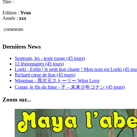
Titre :
Edition :
Yvon
Année :
xxx
comments
Dernières News
Sesterain, les - texte rouge (45 tours)
12 légionnaires (45 tours)
Loeki - Enfin ! le petit lion chante ! Mon nom est Loeki (45 tou
Richard cœur de lion (45 tours)
Wingman - 異次元ストーリー Wing Love
Conan, le fils du futur - 子 – 未来少年コナン (45 tours)
Zoom sur...