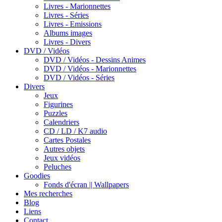
Livres - Marionnettes
Livres - Séries
Livres - Emissions
Albums images
Livres - Divers
DVD / Vidéos
DVD / Vidéos - Dessins Animes
DVD / Vidéos - Marionnettes
DVD / Vidéos - Séries
Divers
Jeux
Figurines
Puzzles
Calendriers
CD / LD / K7 audio
Cartes Postales
Autres objets
Jeux vidéos
Peluches
Goodies
Fonds d'écran || Wallpapers
Mes recherches
Blog
Liens
Contact