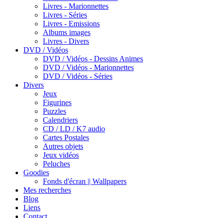
Livres - Marionnettes
Livres - Séries
Livres - Emissions
Albums images
Livres - Divers
DVD / Vidéos
DVD / Vidéos - Dessins Animes
DVD / Vidéos - Marionnettes
DVD / Vidéos - Séries
Divers
Jeux
Figurines
Puzzles
Calendriers
CD / LD / K7 audio
Cartes Postales
Autres objets
Jeux vidéos
Peluches
Goodies
Fonds d'écran || Wallpapers
Mes recherches
Blog
Liens
Contact