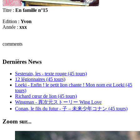
Titre :
En famille n°15
Edition :
Yvon
Année :
xxx
comments
Dernières News
Sesterain, les - texte rouge (45 tours)
12 légionnaires (45 tours)
Loeki - Enfin ! le petit lion chante ! Mon nom est Loeki (45
tours)
Richard cœur de lion (45 tours)
Wingman - 異次元ストーリー Wing Love
Conan, le fils du futur - 子 – 未来少年コナン (45 tours)
Zoom sur...