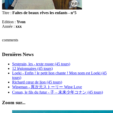
Titre :
Faites de beaux rêves les enfants - n°5
Edition :
Yvon
Année :
xxx
comments
Dernières News
Sesterain, les - texte rouge (45 tours)
12 légionnaires (45 tours)
Loeki - Enfin ! le petit lion chante ! Mon nom est Loeki (45
tours)
Richard cœur de lion (45 tours)
Wingman - 異次元ストーリー Wing Love
Conan, le fils du futur - 子 – 未来少年コナン (45 tours)
Zoom sur...