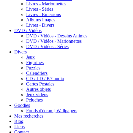
Livres - Marionnettes
Livres - Séries
Livres - Emissions
Albums images
Livres - Divers
DVD / Vidéos
DVD / Vidéos - Dessins Animes
DVD / Vidéos - Marionnettes
DVD / Vidéos - Séries
Divers
Jeux
Figurines
Puzzles
Calendriers
CD / LD / K7 audio
Cartes Postales
Autres objets
Jeux vidéos
Peluches
Goodies
Fonds d'écran || Wallpapers
Mes recherches
Blog
Liens
Contact