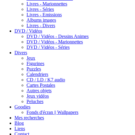
Livres - Marionnettes
Livres - Séries
Livres - Emissions
Albums images
Livres - Divers
DVD / Vidéos
DVD / Vidéos - Dessins Animes
DVD / Vidéos - Marionnettes
DVD / Vidéos - Séries
Divers
Jeux
Figurines
Puzzles
Calendriers
CD / LD / K7 audio
Cartes Postales
Autres objets
Jeux vidéos
Peluches
Goodies
Fonds d'écran || Wallpapers
Mes recherches
Blog
Liens
Contact