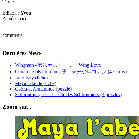
Titre :
Edition :
Yvon
Année :
xxx
comments
Dernières News
Wingman - 異次元ストーリー Wing Love
Conan, le fils du futur - 子 – 未来少年コナン (45 tours)
Judo Boy (fiche)
Maya l'abeille (fiche)
Cobra et Armanoïde (puzzle)
Schtroumpfs, les - La fête des Schtroumpfs (3 puzzles)
Zoom sur...