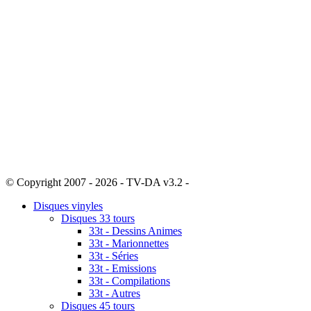
© Copyright 2007 - 2026 - TV-DA v3.2 -
Sitemap
Disques vinyles
Disques 33 tours
33t - Dessins Animes
33t - Marionnettes
33t - Séries
33t - Emissions
33t - Compilations
33t - Autres
Disques 45 tours