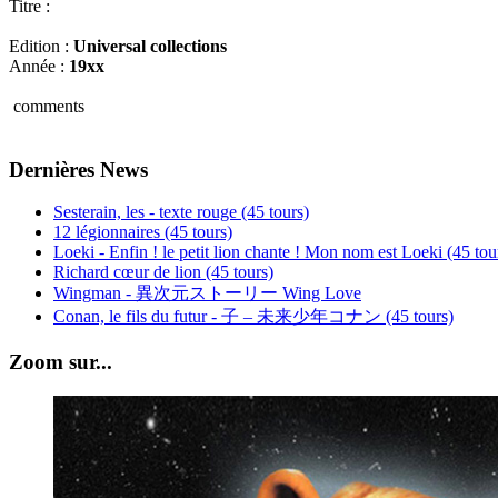
Titre :
Edition :
Universal collections
Année :
19xx
comments
Dernières News
Sesterain, les - texte rouge (45 tours)
12 légionnaires (45 tours)
Loeki - Enfin ! le petit lion chante ! Mon nom est Loeki (45 tou
Richard cœur de lion (45 tours)
Wingman - 異次元ストーリー Wing Love
Conan, le fils du futur - 子 – 未来少年コナン (45 tours)
Zoom sur...