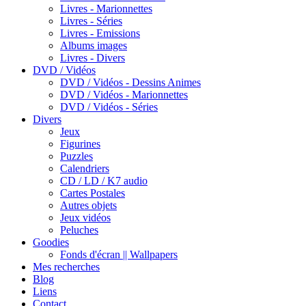
Livres - Marionnettes
Livres - Séries
Livres - Emissions
Albums images
Livres - Divers
DVD / Vidéos
DVD / Vidéos - Dessins Animes
DVD / Vidéos - Marionnettes
DVD / Vidéos - Séries
Divers
Jeux
Figurines
Puzzles
Calendriers
CD / LD / K7 audio
Cartes Postales
Autres objets
Jeux vidéos
Peluches
Goodies
Fonds d'écran || Wallpapers
Mes recherches
Blog
Liens
Contact