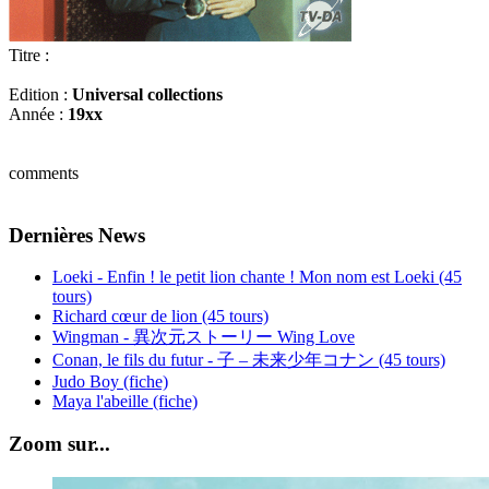
Titre :
Edition :
Universal collections
Année :
19xx
comments
Dernières News
Loeki - Enfin ! le petit lion chante ! Mon nom est Loeki (45
tours)
Richard cœur de lion (45 tours)
Wingman - 異次元ストーリー Wing Love
Conan, le fils du futur - 子 – 未来少年コナン (45 tours)
Judo Boy (fiche)
Maya l'abeille (fiche)
Zoom sur...