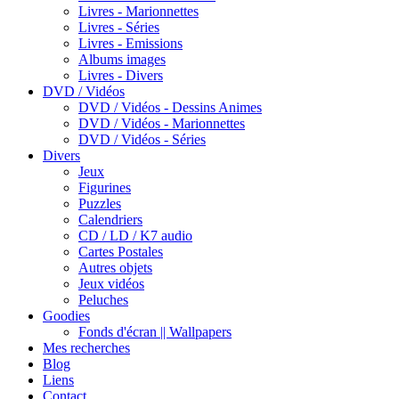
Livres - Marionnettes
Livres - Séries
Livres - Emissions
Albums images
Livres - Divers
DVD / Vidéos
DVD / Vidéos - Dessins Animes
DVD / Vidéos - Marionnettes
DVD / Vidéos - Séries
Divers
Jeux
Figurines
Puzzles
Calendriers
CD / LD / K7 audio
Cartes Postales
Autres objets
Jeux vidéos
Peluches
Goodies
Fonds d'écran || Wallpapers
Mes recherches
Blog
Liens
Contact