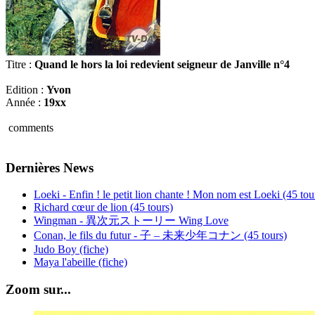
Titre :
Quand le hors la loi redevient seigneur de Janville n°4
Edition :
Yvon
Année :
19xx
comments
Dernières News
Loeki - Enfin ! le petit lion chante ! Mon nom est Loeki (45 tou
Richard cœur de lion (45 tours)
Wingman - 異次元ストーリー Wing Love
Conan, le fils du futur - 子 – 未来少年コナン (45 tours)
Judo Boy (fiche)
Maya l'abeille (fiche)
Zoom sur...