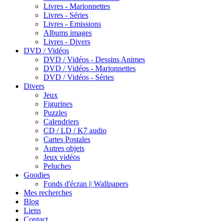
Livres - Marionnettes
Livres - Séries
Livres - Emissions
Albums images
Livres - Divers
DVD / Vidéos
DVD / Vidéos - Dessins Animes
DVD / Vidéos - Marionnettes
DVD / Vidéos - Séries
Divers
Jeux
Figurines
Puzzles
Calendriers
CD / LD / K7 audio
Cartes Postales
Autres objets
Jeux vidéos
Peluches
Goodies
Fonds d'écran || Wallpapers
Mes recherches
Blog
Liens
Contact