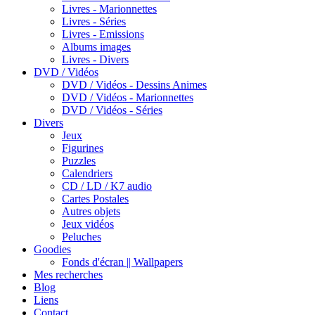
Livres - Marionnettes
Livres - Séries
Livres - Emissions
Albums images
Livres - Divers
DVD / Vidéos
DVD / Vidéos - Dessins Animes
DVD / Vidéos - Marionnettes
DVD / Vidéos - Séries
Divers
Jeux
Figurines
Puzzles
Calendriers
CD / LD / K7 audio
Cartes Postales
Autres objets
Jeux vidéos
Peluches
Goodies
Fonds d'écran || Wallpapers
Mes recherches
Blog
Liens
Contact