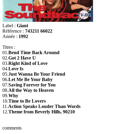
Label :
Giant
Référence :
743211 66022
Année :
1992
Titres :
01.
Bend Time Back Around
02.
Got 2 Have U
03.
Right Kind of Love
04.
Love Is
05.
Just Wanna Be Your Friend
06.
Let Me Be Your Baby
07.
Saving Forever for You
08.
All the Way to Heaven
09.
Why
10.
Time to Be Lovers
11.
Action Speaks Louder Than Words
12.
Theme from Beverly Hills, 90210
comments