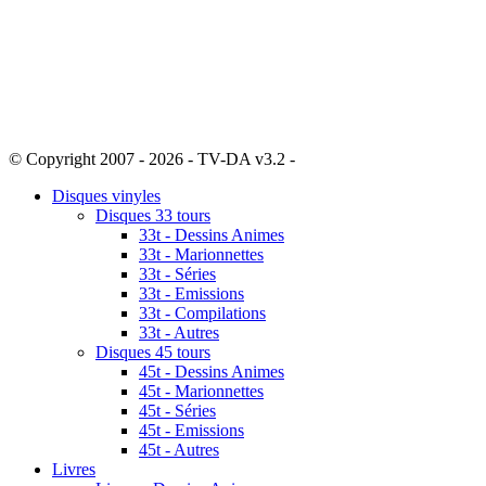
© Copyright 2007 - 2026 - TV-DA v3.2 -
Sitemap
Disques vinyles
Disques 33 tours
33t - Dessins Animes
33t - Marionnettes
33t - Séries
33t - Emissions
33t - Compilations
33t - Autres
Disques 45 tours
45t - Dessins Animes
45t - Marionnettes
45t - Séries
45t - Emissions
45t - Autres
Livres