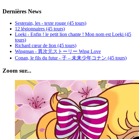
Dernières News
Sesterain, les - texte rouge (45 tours)
12 légionnaires (45 tours)
Loeki - Enfin ! le petit lion chante ! Mon nom est Loeki (45
tours)
Richard cœur de lion (45 tours)
Wingman - 異次元ストーリー Wing Love
Conan, le fils du futur - 子 – 未来少年コナン (45 tours)
Zoom sur...