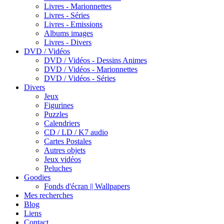
Livres - Marionnettes
Livres - Séries
Livres - Emissions
Albums images
Livres - Divers
DVD / Vidéos
DVD / Vidéos - Dessins Animes
DVD / Vidéos - Marionnettes
DVD / Vidéos - Séries
Divers
Jeux
Figurines
Puzzles
Calendriers
CD / LD / K7 audio
Cartes Postales
Autres objets
Jeux vidéos
Peluches
Goodies
Fonds d'écran || Wallpapers
Mes recherches
Blog
Liens
Contact