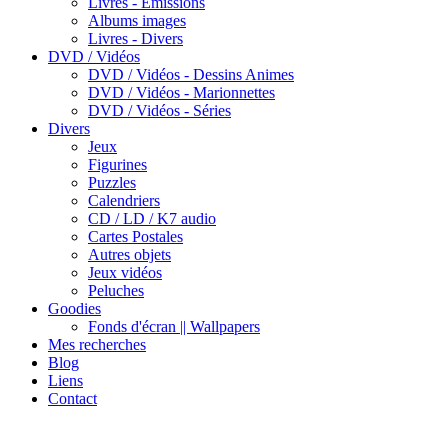
Livres - Emissions
Albums images
Livres - Divers
DVD / Vidéos
DVD / Vidéos - Dessins Animes
DVD / Vidéos - Marionnettes
DVD / Vidéos - Séries
Divers
Jeux
Figurines
Puzzles
Calendriers
CD / LD / K7 audio
Cartes Postales
Autres objets
Jeux vidéos
Peluches
Goodies
Fonds d'écran || Wallpapers
Mes recherches
Blog
Liens
Contact