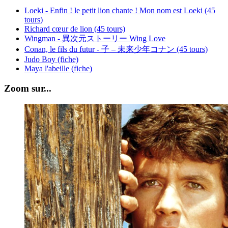
Loeki - Enfin ! le petit lion chante ! Mon nom est Loeki (45
tours)
Richard cœur de lion (45 tours)
Wingman - 異次元ストーリー Wing Love
Conan, le fils du futur - 子 – 未来少年コナン (45 tours)
Judo Boy (fiche)
Maya l'abeille (fiche)
Zoom sur...