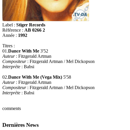
Label :
Stiger Records
Référence :
AB 0266 2
Année :
1992
Titres :
01.
Dance With Me
3'52
Auteur
: Fitzgerald Artman
Compositeur
: Fitzgerald Artman / Mel Dickopson
Interprète
: Babsi
02.
Dance With Me (Vega Mix)
5'58
Auteur
: Fitzgerald Artman
Compositeur
: Fitzgerald Artman / Mel Dickopson
Interprète
: Babsi
comments
Dernières News