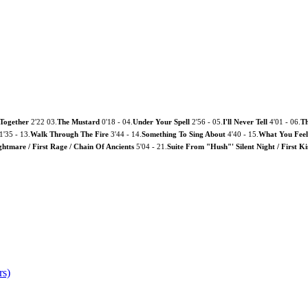
 Together
2'22 03.
The Mustard
0'18 - 04.
Under Your Spell
2'56 - 05.
I'll Never Tell
4'01 - 06.
Th
1'35 - 13.
Walk Through The Fire
3'44 - 14.
Something To Sing About
4'40 - 15.
What You Feel
ghtmare / First Rage / Chain Of Ancients
5'04 - 21.
Suite From "Hush"' Silent Night / First Ki
rs)