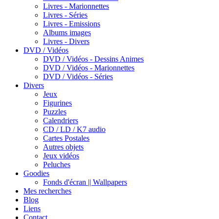
Livres - Marionnettes
Livres - Séries
Livres - Emissions
Albums images
Livres - Divers
DVD / Vidéos
DVD / Vidéos - Dessins Animes
DVD / Vidéos - Marionnettes
DVD / Vidéos - Séries
Divers
Jeux
Figurines
Puzzles
Calendriers
CD / LD / K7 audio
Cartes Postales
Autres objets
Jeux vidéos
Peluches
Goodies
Fonds d'écran || Wallpapers
Mes recherches
Blog
Liens
Contact