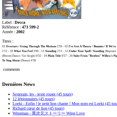
Label :
Decca
Référence :
473 599-2
Année :
2002
Titres :
01.
Overture / Going Through The Motions
2'59 - 02.
I've Got A Theory / Bunnies / If We're
1'12 - 10.
What You Feel
3'00 - 11.
Standing
2'11 - 12.
Under Your Spell / Standing
(Reprise) 
(Broom Dance / Grr Arrgh) 0'32 - 19.
Main Title
0'27 - 20.
Suite From "Restless" Willow's Ni
To Sing About
(Demo) 4'30
comments
Dernières News
Sesterain, les - texte rouge (45 tours)
12 légionnaires (45 tours)
Loeki - Enfin ! le petit lion chante ! Mon nom est Loeki (45 tou
Richard cœur de lion (45 tours)
Wingman - 異次元ストーリー Wing Love