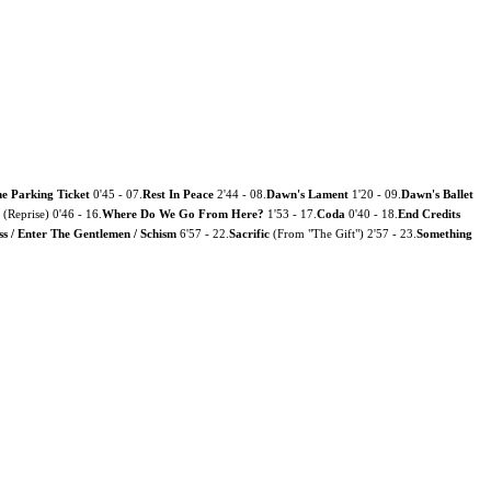
e Parking Ticket
0'45 - 07.
Rest In Peace
2'44 - 08.
Dawn's Lament
1'20 - 09.
Dawn's Ballet
(Reprise) 0'46 - 16.
Where Do We Go From Here?
1'53 - 17.
Coda
0'40 - 18.
End Credits
ss / Enter The Gentlemen / Schism
6'57 - 22.
Sacrific
(From "The Gift") 2'57 - 23.
Something