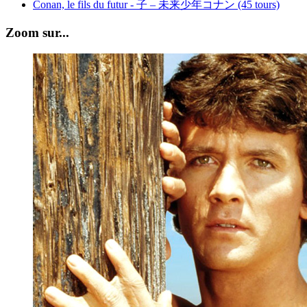
Conan, le fils du futur - 子 – 未来少年コナン (45 tours)
Zoom sur...