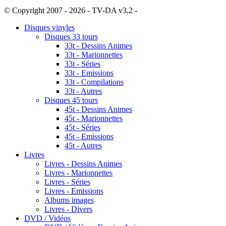
© Copyright 2007 - 2026 - TV-DA v3.2 -
Sitemap
Disques vinyles
Disques 33 tours
33t - Dessins Animes
33t - Marionnettes
33t - Séries
33t - Emissions
33t - Compilations
33t - Autres
Disques 45 tours
45t - Dessins Animes
45t - Marionnettes
45t - Séries
45t - Emissions
45t - Autres
Livres
Livres - Dessins Animes
Livres - Marionnettes
Livres - Séries
Livres - Emissions
Albums images
Livres - Divers
DVD / Vidéos