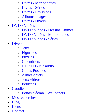
Livres - Marionnettes
Livres - Séries
Livres - Emissions
Albums images
Livres - Divers
DVD / Vidéos
DVD / Vidéos - Dessins Animes
DVD / Vidéos - Marionnettes
DVD / Vidéos - Séries
Divers
Jeux
Figurines
Puzzles
Calendriers
CD / LD / K7 audio
Cartes Postales
Autres objets
Jeux vidéos
Peluches
Goodies
Fonds d'écran || Wallpapers
Mes recherches
Blog
Liens
Contact