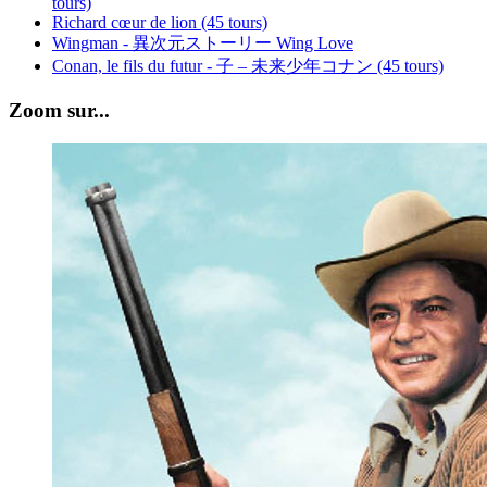
tours)
Richard cœur de lion (45 tours)
Wingman - 異次元ストーリー Wing Love
Conan, le fils du futur - 子 – 未来少年コナン (45 tours)
Zoom sur...