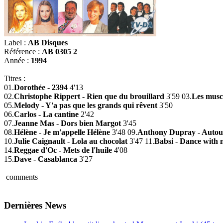
Label :
AB Disques
Référence :
AB 0305 2
Année :
1994
Titres :
01.
Dorothée - 2394
4'13
02.
Christophe Rippert - Rien que du brouillard
3'59 03.
Les muscl
05.
Melody - Y'a pas que les grands qui rêvent
3'50
06.
Carlos - La cantine
2'42
07.
Jeanne Mas - Dors bien Margot
3'45
08.
Hélène - Je m'appelle Hélène
3'48 09.
Anthony Dupray - Autour
10.
Julie Caignault - Lola au chocolat
3'47 11.
Babsi - Dance with 
14.
Reggae d'Oc - Mets de l'huile
4'08
15.
Dave - Casablanca
3'27
comments
Dernières News