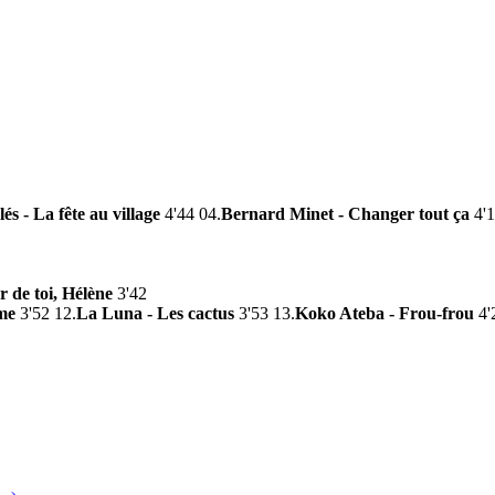
és - La fête au village
4'44 04.
Bernard Minet - Changer tout ça
4'
 de toi, Hélène
3'42
me
3'52 12.
La Luna - Les cactus
3'53 13.
Koko Ateba - Frou-frou
4'