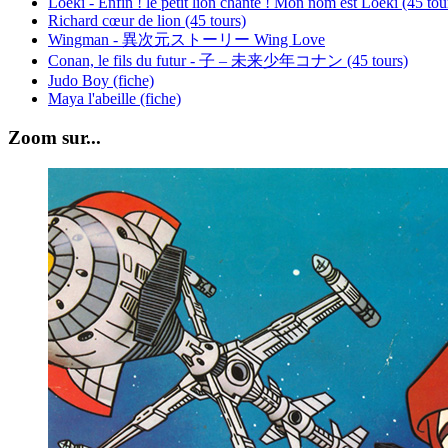
Loeki - Enfin ! le petit lion chante ! Mon nom est Loeki (45 tou
Richard cœur de lion (45 tours)
Wingman - 異次元ストーリー Wing Love
Conan, le fils du futur - 子 – 未来少年コナン (45 tours)
Judo Boy (fiche)
Maya l'abeille (fiche)
Zoom sur...