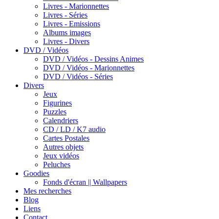
Livres - Marionnettes
Livres - Séries
Livres - Emissions
Albums images
Livres - Divers
DVD / Vidéos
DVD / Vidéos - Dessins Animes
DVD / Vidéos - Marionnettes
DVD / Vidéos - Séries
Divers
Jeux
Figurines
Puzzles
Calendriers
CD / LD / K7 audio
Cartes Postales
Autres objets
Jeux vidéos
Peluches
Goodies
Fonds d'écran || Wallpapers
Mes recherches
Blog
Liens
Contact