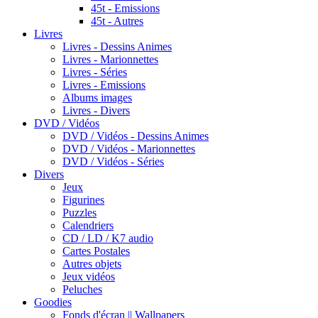
45t - Emissions
45t - Autres
Livres
Livres - Dessins Animes
Livres - Marionnettes
Livres - Séries
Livres - Emissions
Albums images
Livres - Divers
DVD / Vidéos
DVD / Vidéos - Dessins Animes
DVD / Vidéos - Marionnettes
DVD / Vidéos - Séries
Divers
Jeux
Figurines
Puzzles
Calendriers
CD / LD / K7 audio
Cartes Postales
Autres objets
Jeux vidéos
Peluches
Goodies
Fonds d'écran || Wallpapers