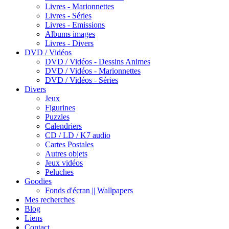
Livres - Marionnettes
Livres - Séries
Livres - Emissions
Albums images
Livres - Divers
DVD / Vidéos
DVD / Vidéos - Dessins Animes
DVD / Vidéos - Marionnettes
DVD / Vidéos - Séries
Divers
Jeux
Figurines
Puzzles
Calendriers
CD / LD / K7 audio
Cartes Postales
Autres objets
Jeux vidéos
Peluches
Goodies
Fonds d'écran || Wallpapers
Mes recherches
Blog
Liens
Contact