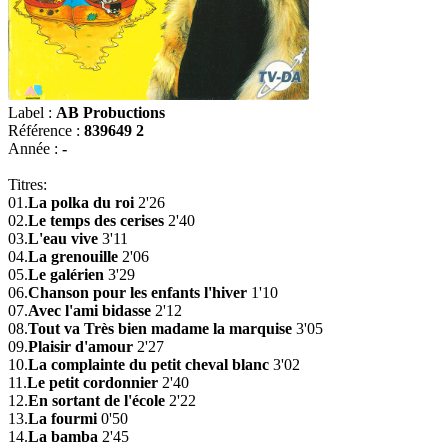
Label :
AB Probuctions
Référence :
839649 2
Année :
-
Titres:
01.
La polka du roi
2'26
02.
Le temps des cerises
2'40
03.
L'eau vive
3'11
04.
La grenouille
2'06
05.
Le galérien
3'29
06.
Chanson pour les enfants l'hiver
1'10
07.
Avec l'ami bidasse
2'12
08.
Tout va Très bien madame la marquise
3'05
09.
Plaisir d'amour
2'27
10.
La complainte du petit cheval blanc
3'02
11.
Le petit cordonnier
2'40
12.
En sortant de l'école
2'22
13.
La fourmi
0'50
14.
La bamba
2'45