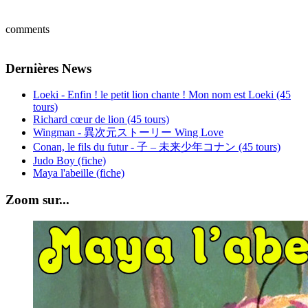
comments
Dernières News
Loeki - Enfin ! le petit lion chante ! Mon nom est Loeki (45
tours)
Richard cœur de lion (45 tours)
Wingman - 異次元ストーリー Wing Love
Conan, le fils du futur - 子 – 未来少年コナン (45 tours)
Judo Boy (fiche)
Maya l'abeille (fiche)
Zoom sur...