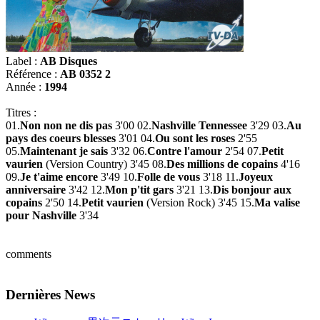
Label :
AB Disques
Référence :
AB 0352 2
Année :
1994
Titres :
01.
Non non ne dis pas
3'00 02.
Nashville Tennessee
3'29 03.
Au
pays des coeurs blesses
3'01 04.
Ou sont les roses
2'55
05.
Maintenant je sais
3'32 06.
Contre l'amour
2'54 07.
Petit
vaurien
(Version Country) 3'45 08.
Des millions de copains
4'16
09.
Je t'aime encore
3'49 10.
Folle de vous
3'18 11.
Joyeux
anniversaire
3'42 12.
Mon p'tit gars
3'21 13.
Dis bonjour aux
copains
2'50 14.
Petit vaurien
(Version Rock) 3'45 15.
Ma valise
pour Nashville
3'34
comments
Dernières News