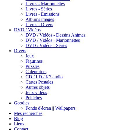
Livres - Marionnettes
Livres - Séries
Livres - Emissions
Albums images
Livres - Divers
DVD / Vidéos
DVD / Vidéos - Dessins Animes
DVD / Vidéos - Marionnettes
DVD / Vidéos - Séries
Divers
Jeux
Figurines
Puzzles
Calendriers
CD / LD / K7 audio
Cartes Postales
Autres objets
Jeux vidéos
Peluches
Goodies
Fonds d'écran || Wallpapers
Mes recherches
Blog
Liens
Contact