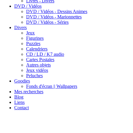
Livres - Divers
DVD / Vidéos
DVD / Vidéos - Dessins Animes
DVD / Vidéos - Marionnettes
DVD / Vidéos - Séries
Divers
Jeux
Figurines
Puzzles
Calendriers
CD / LD / K7 audio
Cartes Postales
Autres objets
Jeux vidéos
Peluches
Goodies
Fonds d'écran || Wallpapers
Mes recherches
Blog
Liens
Contact