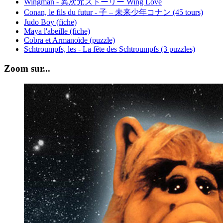
Wingman - 異次元ストーリー Wing Love
Conan, le fils du futur - 子 – 未来少年コナン (45 tours)
Judo Boy (fiche)
Maya l'abeille (fiche)
Cobra et Armanoïde (puzzle)
Schtroumpfs, les - La fête des Schtroumpfs (3 puzzles)
Zoom sur...