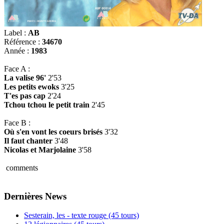
Label :
AB
Référence :
34670
Année :
1983
Face A :
La valise 96'
2'53
Les petits ewoks
3'25
T'es pas cap
2'24
Tchou tchou le petit train
2'45
Face B :
Où s'en vont les coeurs brisés
3'32
Il faut chanter
3'48
Nicolas et Marjolaine
3'58
comments
Dernières News
Sesterain, les - texte rouge (45 tours)