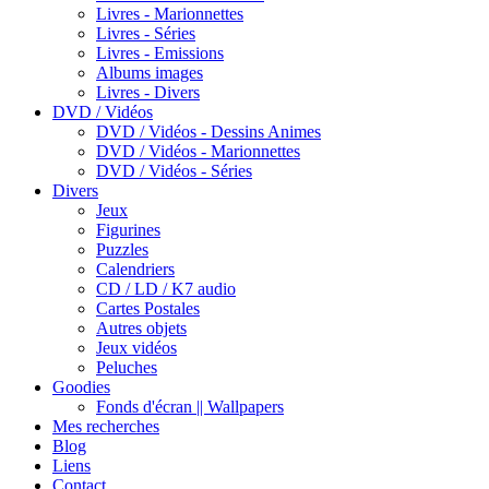
Livres - Marionnettes
Livres - Séries
Livres - Emissions
Albums images
Livres - Divers
DVD / Vidéos
DVD / Vidéos - Dessins Animes
DVD / Vidéos - Marionnettes
DVD / Vidéos - Séries
Divers
Jeux
Figurines
Puzzles
Calendriers
CD / LD / K7 audio
Cartes Postales
Autres objets
Jeux vidéos
Peluches
Goodies
Fonds d'écran || Wallpapers
Mes recherches
Blog
Liens
Contact