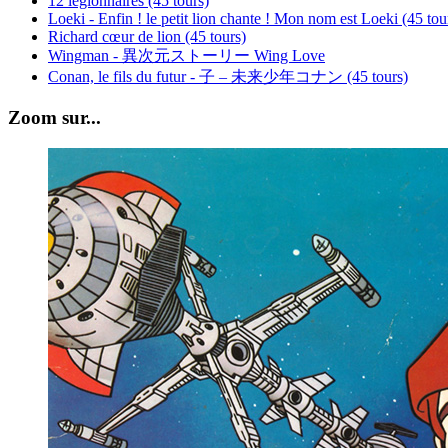
12 légionnaires (45 tours)
Loeki - Enfin ! le petit lion chante ! Mon nom est Loeki (45 tou
Richard cœur de lion (45 tours)
Wingman - 異次元ストーリー Wing Love
Conan, le fils du futur - 子 – 未来少年コナン (45 tours)
Zoom sur...