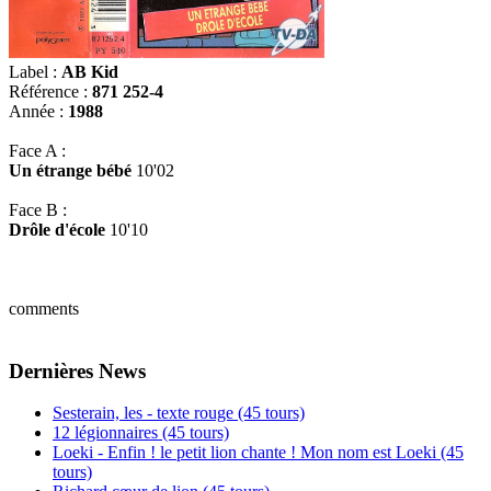
Label :
AB Kid
Référence :
871 252-4
Année :
1988
Face A :
Un étrange bébé
10'02
Face B :
Drôle d'école
10'10
comments
Dernières News
Sesterain, les - texte rouge (45 tours)
12 légionnaires (45 tours)
Loeki - Enfin ! le petit lion chante ! Mon nom est Loeki (45
tours)