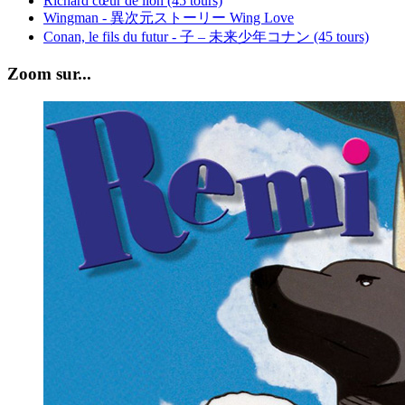
Richard cœur de lion (45 tours)
Wingman - 異次元ストーリー Wing Love
Conan, le fils du futur - 子 – 未来少年コナン (45 tours)
Zoom sur...