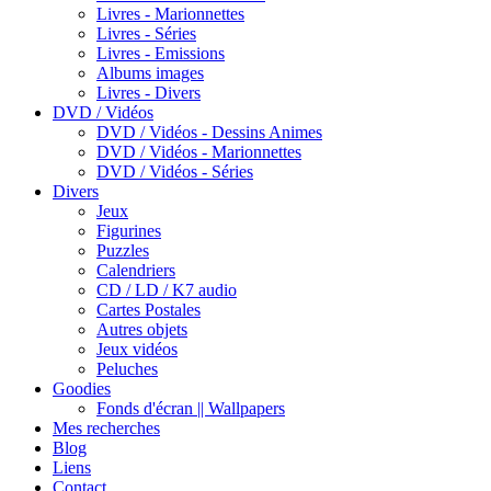
Livres - Marionnettes
Livres - Séries
Livres - Emissions
Albums images
Livres - Divers
DVD / Vidéos
DVD / Vidéos - Dessins Animes
DVD / Vidéos - Marionnettes
DVD / Vidéos - Séries
Divers
Jeux
Figurines
Puzzles
Calendriers
CD / LD / K7 audio
Cartes Postales
Autres objets
Jeux vidéos
Peluches
Goodies
Fonds d'écran || Wallpapers
Mes recherches
Blog
Liens
Contact