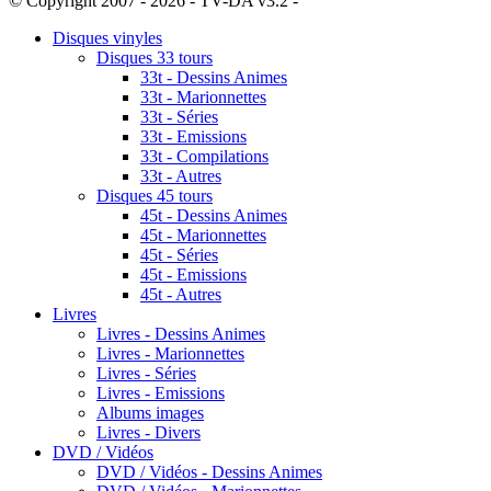
© Copyright 2007 - 2026 - TV-DA v3.2 -
Sitemap
Disques vinyles
Disques 33 tours
33t - Dessins Animes
33t - Marionnettes
33t - Séries
33t - Emissions
33t - Compilations
33t - Autres
Disques 45 tours
45t - Dessins Animes
45t - Marionnettes
45t - Séries
45t - Emissions
45t - Autres
Livres
Livres - Dessins Animes
Livres - Marionnettes
Livres - Séries
Livres - Emissions
Albums images
Livres - Divers
DVD / Vidéos
DVD / Vidéos - Dessins Animes