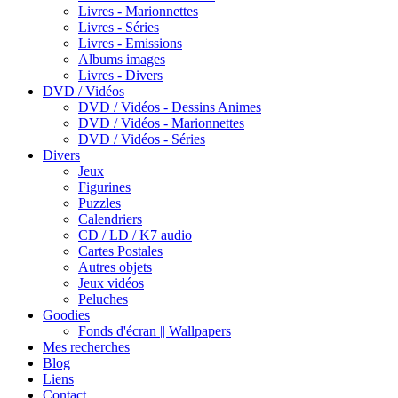
Livres - Marionnettes
Livres - Séries
Livres - Emissions
Albums images
Livres - Divers
DVD / Vidéos
DVD / Vidéos - Dessins Animes
DVD / Vidéos - Marionnettes
DVD / Vidéos - Séries
Divers
Jeux
Figurines
Puzzles
Calendriers
CD / LD / K7 audio
Cartes Postales
Autres objets
Jeux vidéos
Peluches
Goodies
Fonds d'écran || Wallpapers
Mes recherches
Blog
Liens
Contact