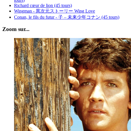
tours)
Richard cœur de lion (45 tours)
Wingman - 異次元ストーリー Wing Love
Conan, le fils du futur - 子 – 未来少年コナン (45 tours)
Zoom sur...