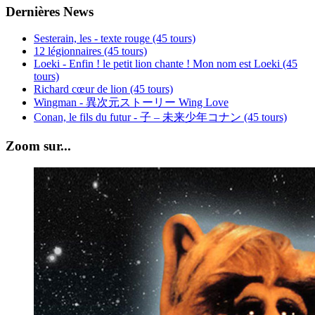
Dernières News
Sesterain, les - texte rouge (45 tours)
12 légionnaires (45 tours)
Loeki - Enfin ! le petit lion chante ! Mon nom est Loeki (45
tours)
Richard cœur de lion (45 tours)
Wingman - 異次元ストーリー Wing Love
Conan, le fils du futur - 子 – 未来少年コナン (45 tours)
Zoom sur...