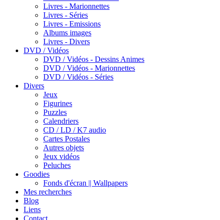
Livres - Marionnettes
Livres - Séries
Livres - Emissions
Albums images
Livres - Divers
DVD / Vidéos
DVD / Vidéos - Dessins Animes
DVD / Vidéos - Marionnettes
DVD / Vidéos - Séries
Divers
Jeux
Figurines
Puzzles
Calendriers
CD / LD / K7 audio
Cartes Postales
Autres objets
Jeux vidéos
Peluches
Goodies
Fonds d'écran || Wallpapers
Mes recherches
Blog
Liens
Contact