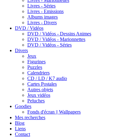
Livres - Marionnettes
Livres - Séries
Livres - Emissions
Albums images
Livres - Divers
DVD / Vidéos
DVD / Vidéos - Dessins Animes
DVD / Vidéos - Marionnettes
DVD / Vidéos - Séries
Divers
Jeux
Figurines
Puzzles
Calendriers
CD / LD / K7 audio
Cartes Postales
Autres objets
Jeux vidéos
Peluches
Goodies
Fonds d'écran || Wallpapers
Mes recherches
Blog
Liens
Contact