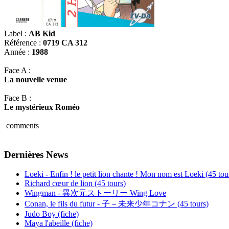
Label :
AB Kid
Référence :
0719 CA 312
Année :
1988
Face A :
La nouvelle venue
Face B :
Le mystérieux Roméo
comments
Dernières News
Loeki - Enfin ! le petit lion chante ! Mon nom est Loeki (45 tou
Richard cœur de lion (45 tours)
Wingman - 異次元ストーリー Wing Love
Conan, le fils du futur - 子 – 未来少年コナン (45 tours)
Judo Boy (fiche)
Maya l'abeille (fiche)