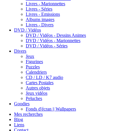
Livres - Marionnettes
Livres - Séries
Livres - Emissions
Albums images
Livres - Divers
DVD / Vidéos
DVD / Vidéos - Dessins Animes
DVD / Vidéos - Marionnettes
DVD / Vidéos - Séries
Divers
Jeux
Figurines
Puzzles
Calendriers
CD / LD / K7 audio
Cartes Postales
Autres objets
Jeux vidéos
Peluches
Goodies
Fonds d'écran || Wallpapers
Mes recherches
Blog
Liens
Contact