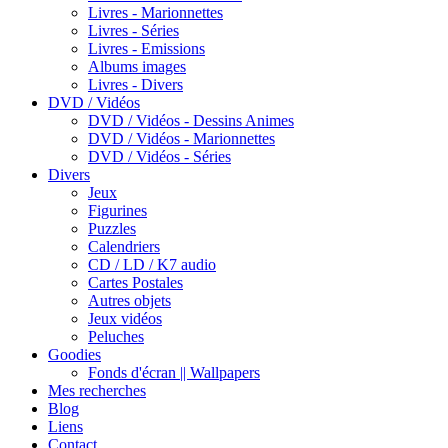
Livres - Marionnettes
Livres - Séries
Livres - Emissions
Albums images
Livres - Divers
DVD / Vidéos
DVD / Vidéos - Dessins Animes
DVD / Vidéos - Marionnettes
DVD / Vidéos - Séries
Divers
Jeux
Figurines
Puzzles
Calendriers
CD / LD / K7 audio
Cartes Postales
Autres objets
Jeux vidéos
Peluches
Goodies
Fonds d'écran || Wallpapers
Mes recherches
Blog
Liens
Contact