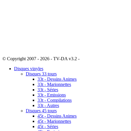
© Copyright 2007 - 2026 - TV-DA v3.2 -
Sitemap
Disques vinyles
Disques 33 tours
33t - Dessins Animes
33t - Marionnettes
33t - Séries
33t - Emissions
33t - Compilations
33t - Autres
Disques 45 tours
45t - Dessins Animes
45t - Marionnettes
45t - Séries