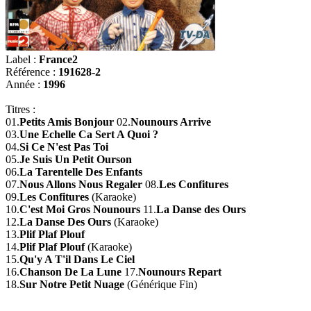
Label :
France2
Référence :
191628-2
Année :
1996
Titres :
01.
Petits Amis Bonjour
02.
Nounours Arrive
03.
Une Echelle Ca Sert A Quoi ?
04.
Si Ce N'est Pas Toi
05.
Je Suis Un Petit Ourson
06.
La Tarentelle Des Enfants
07.
Nous Allons Nous Regaler
08.
Les Confitures
09.
Les Confitures
(Karaoke)
10.
C'est Moi Gros Nounours
11.
La Danse des Ours
12.
La Danse Des Ours
(Karaoke)
13.
Plif Plaf Plouf
14.
Plif Plaf Plouf
(Karaoke)
15.
Qu'y A T'il Dans Le Ciel
16.
Chanson De La Lune
17.
Nounours Repart
18.
Sur Notre Petit Nuage
(Générique Fin)