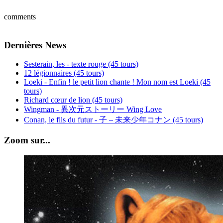
comments
Dernières News
Sesterain, les - texte rouge (45 tours)
12 légionnaires (45 tours)
Loeki - Enfin ! le petit lion chante ! Mon nom est Loeki (45
tours)
Richard cœur de lion (45 tours)
Wingman - 異次元ストーリー Wing Love
Conan, le fils du futur - 子 – 未来少年コナン (45 tours)
Zoom sur...