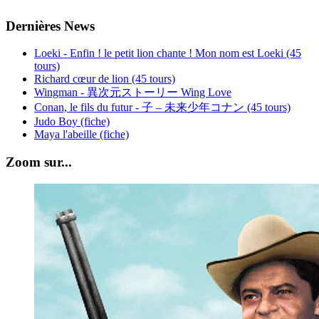
Dernières News
Loeki - Enfin ! le petit lion chante ! Mon nom est Loeki (45
tours)
Richard cœur de lion (45 tours)
Wingman - 異次元ストーリー Wing Love
Conan, le fils du futur - 子 – 未来少年コナン (45 tours)
Judo Boy (fiche)
Maya l'abeille (fiche)
Zoom sur...