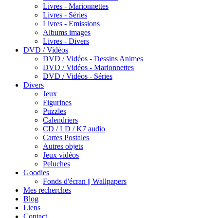
Livres - Marionnettes
Livres - Séries
Livres - Emissions
Albums images
Livres - Divers
DVD / Vidéos
DVD / Vidéos - Dessins Animes
DVD / Vidéos - Marionnettes
DVD / Vidéos - Séries
Divers
Jeux
Figurines
Puzzles
Calendriers
CD / LD / K7 audio
Cartes Postales
Autres objets
Jeux vidéos
Peluches
Goodies
Fonds d'écran || Wallpapers
Mes recherches
Blog
Liens
Contact