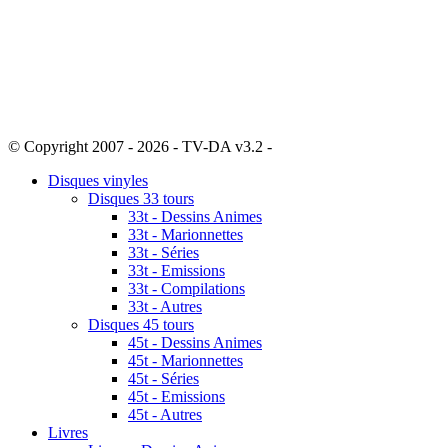
© Copyright 2007 - 2026 - TV-DA v3.2 -
Sitemap
Disques vinyles
Disques 33 tours
33t - Dessins Animes
33t - Marionnettes
33t - Séries
33t - Emissions
33t - Compilations
33t - Autres
Disques 45 tours
45t - Dessins Animes
45t - Marionnettes
45t - Séries
45t - Emissions
45t - Autres
Livres