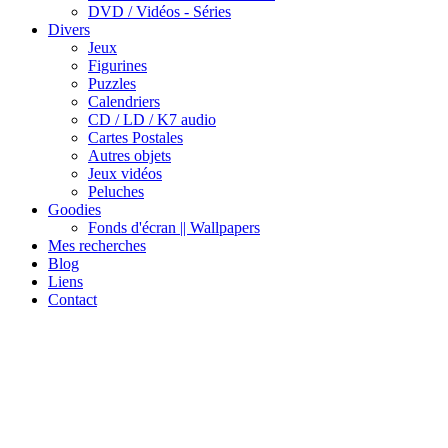
DVD / Vidéos - Séries
Divers
Jeux
Figurines
Puzzles
Calendriers
CD / LD / K7 audio
Cartes Postales
Autres objets
Jeux vidéos
Peluches
Goodies
Fonds d'écran || Wallpapers
Mes recherches
Blog
Liens
Contact