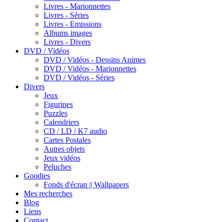
Livres - Marionnettes
Livres - Séries
Livres - Emissions
Albums images
Livres - Divers
DVD / Vidéos
DVD / Vidéos - Dessins Animes
DVD / Vidéos - Marionnettes
DVD / Vidéos - Séries
Divers
Jeux
Figurines
Puzzles
Calendriers
CD / LD / K7 audio
Cartes Postales
Autres objets
Jeux vidéos
Peluches
Goodies
Fonds d'écran || Wallpapers
Mes recherches
Blog
Liens
Contact