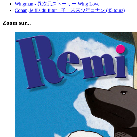
Wingman - 異次元ストーリー Wing Love
Conan, le fils du futur - 子 – 未来少年コナン (45 tours)
Zoom sur...