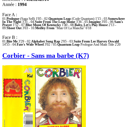
Année :
1994
Face A :
01.
Prologue
(Saga Sell) 1'05 - 02.
Quantum Leap
(Code Quantum) 1'15 - 03.
Somewhere
In The Night
3'31 - 04.
Suite From The Leap Home
3'36 - 05.
Imagine
3'05 - 06.
Sam's
Prayer
1'52 - 07.
Blue Moon Of Kentucky
1'40 - 08.
Baby, Let's Play House
2'13 -
09.
Shoot Out
3'03 - 10.
Medley From
"Man Of La Mancha" 6'18
Face B :
01.
Bite Me
3'29 - 02.
Alphabet Song Rap
2'05 - 03.
Suite From Lee Harvey Oswald
14'55 - 04.
Fate's Wide Wheel
3'02 - 05.
Quantum Leap
Prologue And Main Title 2'20
Corbier - Sans ma barbe (K7)