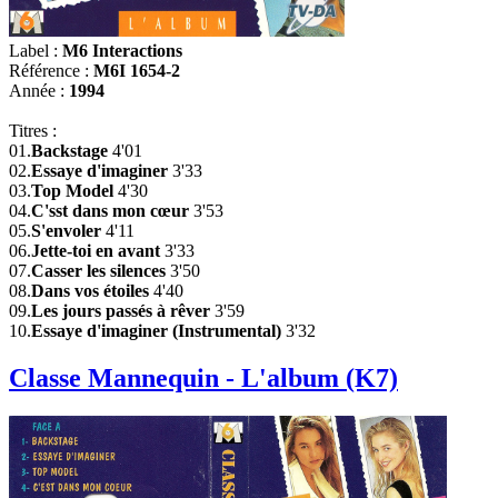
Label :
M6 Interactions
Référence :
M6I 1654-2
Année :
1994
Titres :
01.
Backstage
4'01
02.
Essaye d'imaginer
3'33
03.
Top Model
4'30
04.
C'sst dans mon cœur
3'53
05.
S'envoler
4'11
06.
Jette-toi en avant
3'33
07.
Casser les silences
3'50
08.
Dans vos étoiles
4'40
09.
Les jours passés à rêver
3'59
10.
Essaye d'imaginer (Instrumental)
3'32
Classe Mannequin - L'album (K7)