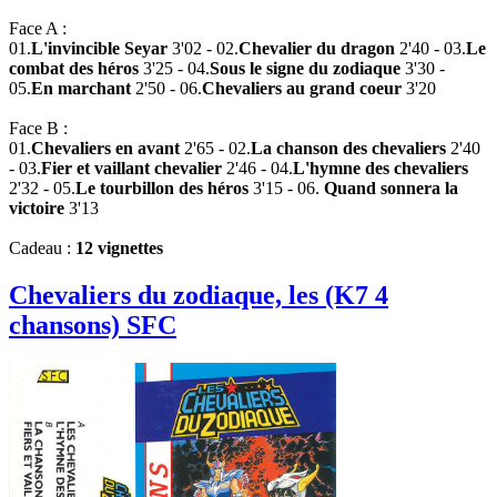
Face A :
01.
L'invincible Seyar
3'02 - 02.
Chevalier du dragon
2'40 - 03.
Le
combat des héros
3'25 - 04.
Sous le signe du zodiaque
3'30 -
05.
En marchant
2'50 - 06.
Chevaliers au grand coeur
3'20
Face B :
01.
Chevaliers en avant
2'65 - 02.
La chanson des chevaliers
2'40
- 03.
Fier et vaillant chevalier
2'46 - 04.
L'hymne des chevaliers
2'32 - 05.
Le tourbillon des héros
3'15 - 06.
Quand sonnera la
victoire
3'13
Cadeau :
12 vignettes
Chevaliers du zodiaque, les (K7 4
chansons) SFC