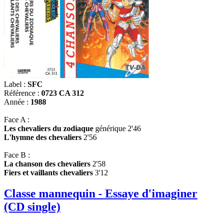
Label :
SFC
Référence :
0723 CA 312
Année :
1988
Face A :
Les chevaliers du zodiaque
générique 2'46
L'hymne des chevaliers
2'56
Face B :
La chanson des chevaliers
2'58
Fiers et vaillants chevaliers
3'12
Classe mannequin - Essaye d'imaginer
(CD single)