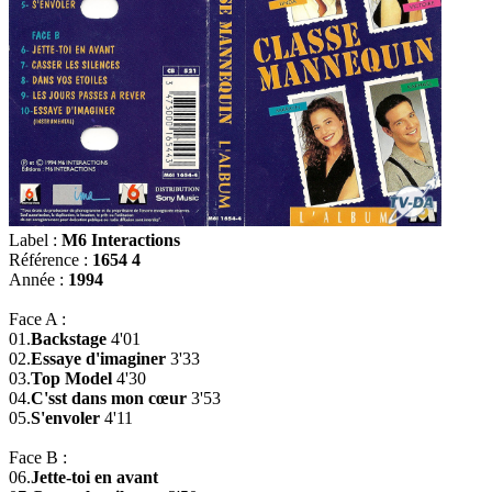
Label :
M6 Interactions
Référence :
1654 4
Année :
1994
Face A :
01.
Backstage
4'01
02.
Essaye d'imaginer
3'33
03.
Top Model
4'30
04.
C'sst dans mon cœur
3'53
05.
S'envoler
4'11
Face B :
06.
Jette-toi en avant