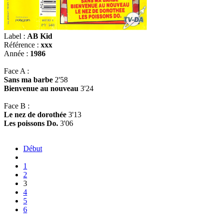
Label :
AB Kid
Référence :
xxx
Année :
1986
Face A :
Sans ma barbe
2'58
Bienvenue au nouveau
3'24
Face B :
Le nez de dorothée
3'13
Les poissons Do.
3'06
Début
1
2
3
4
5
6