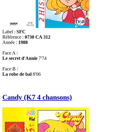
Label :
SFC
Référence :
0730 CA 312
Année :
1988
Face A :
Le secret d'Annie
7'74
Face B :
La robe de bal
8'06
Candy (K7 4 chansons)