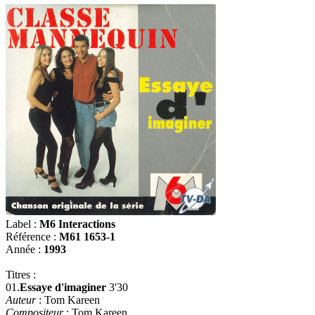
Label :
M6 Interactions
Référence :
M61 1653-1
Année :
1993
Titres :
01.
Essaye d'imaginer
3'30
Auteur
: Tom Kareen
Compositeur
: Tom Kareen