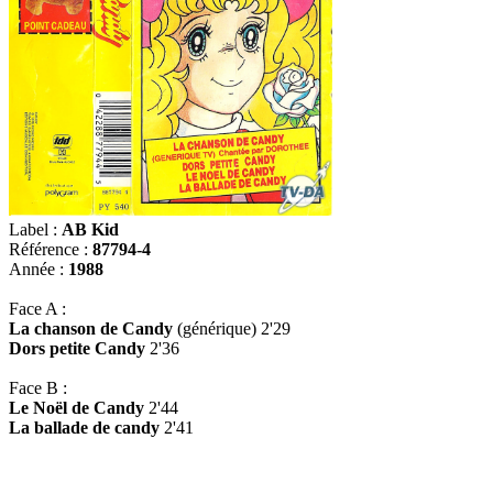
Label :
AB Kid
Référence :
87794-4
Année :
1988
Face A :
La chanson de Candy
(générique) 2'29
Dors petite Candy
2'36
Face B :
Le Noël de Candy
2'44
La ballade de candy
2'41