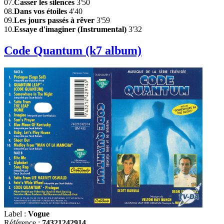
07.
Casser les silences
3'50
08.
Dans vos étoiles
4'40
09.
Les jours passés à rêver
3'59
10.
Essaye d'imaginer (Instrumental)
3'32
Code Quantum (k7 album)
Label :
Vogue
Référence :
74321242914