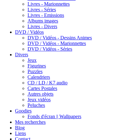
Livres - Marionnettes
Livres - Séries
Livres - Emissions
Albums images
Livres - Divers
DVD / Vidéos
DVD / Vidéos - Dessins Animes
DVD / Vidéos - Marionnettes
DVD / Vidéos - Séries
Divers
Jeux
Figurines
Puzzles
Calendriers
CD / LD / K7 audio
Cartes Postales
Autres objets
Jeux vidéos
Peluches
Goodies
Fonds d'écran || Wallpapers
Mes recherches
Blog
Liens
Contact