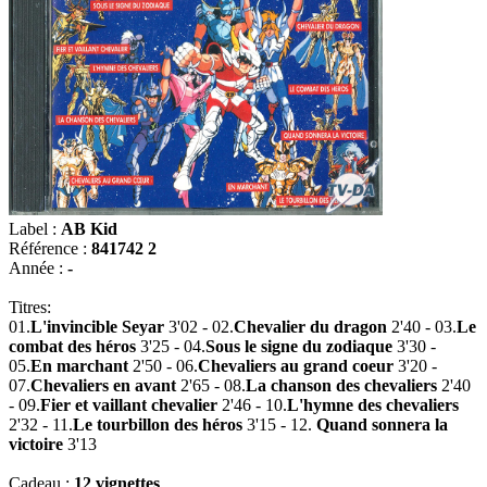
Label :
AB Kid
Référence :
841742 2
Année :
-
Titres:
01.
L'invincible Seyar
3'02 - 02.
Chevalier du dragon
2'40 - 03.
Le
combat des héros
3'25 - 04.
Sous le signe du zodiaque
3'30 -
05.
En marchant
2'50 - 06.
Chevaliers au grand coeur
3'20 -
07.
Chevaliers en avant
2'65 - 08.
La chanson des chevaliers
2'40
- 09.
Fier et vaillant chevalier
2'46 - 10.
L'hymne des chevaliers
2'32 - 11.
Le tourbillon des héros
3'15 - 12.
Quand sonnera la
victoire
3'13
Cadeau :
12 vignettes