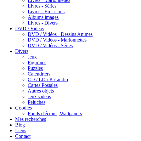
Livres - Marionnettes
Livres - Séries
Livres - Emissions
Albums images
Livres - Divers
DVD / Vidéos
DVD / Vidéos - Dessins Animes
DVD / Vidéos - Marionnettes
DVD / Vidéos - Séries
Divers
Jeux
Figurines
Puzzles
Calendriers
CD / LD / K7 audio
Cartes Postales
Autres objets
Jeux vidéos
Peluches
Goodies
Fonds d'écran || Wallpapers
Mes recherches
Blog
Liens
Contact