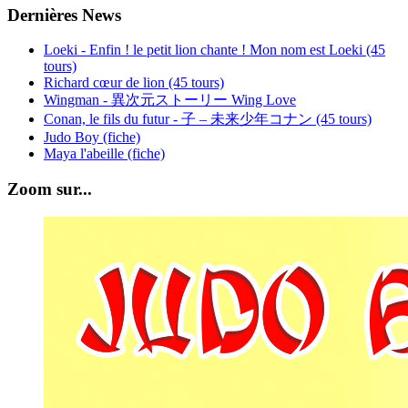
Dernières News
Loeki - Enfin ! le petit lion chante ! Mon nom est Loeki (45
tours)
Richard cœur de lion (45 tours)
Wingman - 異次元ストーリー Wing Love
Conan, le fils du futur - 子 – 未来少年コナン (45 tours)
Judo Boy (fiche)
Maya l'abeille (fiche)
Zoom sur...