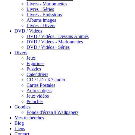
Livres - Marionnettes
Livres - Séries
Livres - Emissions
Albums images
Livres - Divers
DVD / Vidéos
DVD / Vidéos - Dessins Animes
DVD / Vidéos - Marionnettes
DVD / Vidéos - Séries
Divers
Jeux
Figurines
Puzzles
Calendriers
CD / LD / K7 audio
Cartes Postales
Autres objets
Jeux vidéos
Peluches
Goodies
Fonds d'écran || Wallpapers
Mes recherches
Blog
Liens
Contact