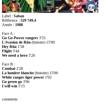
Label :
Saban
Référence :
529 749.4
Année :
1988
Face A :
Go Go Power rangers
3'55
L'évasion de Rita
(histoire) 15'00
Hey Rita
1'58
Flight
3'44
We need a hero
5'26
Face B :
Combat
2'28
La lumière blanche
(histoire) 15'00
White ranger tiger power
1'02
Go green go
3'06
I will win
5'15
comments