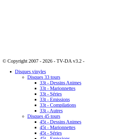
© Copyright 2007 - 2026 - TV-DA v3.2 -
Sitemap
Disques vinyles
Disques 33 tours
33t - Dessins Animes
33t - Marionnettes
33t - Séries
33t - Emissions
33t - Compilations
33t - Autres
Disques 45 tours
45t - Dessins Animes
45t - Marionnettes
45t - Séries
45t - Emissions