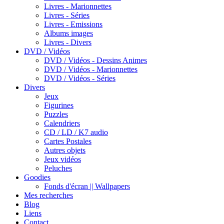
Livres - Marionnettes
Livres - Séries
Livres - Emissions
Albums images
Livres - Divers
DVD / Vidéos
DVD / Vidéos - Dessins Animes
DVD / Vidéos - Marionnettes
DVD / Vidéos - Séries
Divers
Jeux
Figurines
Puzzles
Calendriers
CD / LD / K7 audio
Cartes Postales
Autres objets
Jeux vidéos
Peluches
Goodies
Fonds d'écran || Wallpapers
Mes recherches
Blog
Liens
Contact