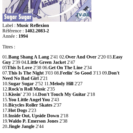
Label :
Music Reflexion
Référence :
1402.2083-2
Année :
1994
Titres :
01.
Bang Shang A Lang
2'41 02.
Over And Over
2'20 03.
Easy
Guy
2'39 04.
Little Green Jacket
2'47
05
This Is Love
2'38 06.
Get On The Line
2'34
07.
This Is The Night
3'03 08.
Feelin' So Good
3'13 09.
Don't
Need No Bad Girl
2'21
10.
Sugar Sugar
2'52 11.
Melody Hill
2'27
12.
Rock'n Roll Music
2'35
13.
Kissin'
2'30 14.
Don't Touch My Guitar
2'18
15.
You Little Angel You
2'43
16.
Bicycles Roller Skates
2'37
17.
Hot Dogs
2'23
18.
Inside Out, Upside Down
2'18
19.
Waldo P. Emerson Jones
2'38
20.
Jingle Jangle
2'44