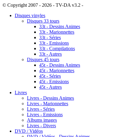
© Copyright 2007 - 2026 - TV-DA v3.2 -
Sitemap
Disques vinyles
Disques 33 tours
33t - Dessins Animes
33t - Marionnettes
33t - Séries
33t - Emissions
33t - Compilations
33t - Autres
Disques 45 tours
45t - Dessins Animes
45t - Marionnettes
45t - Séries
45t - Emissions
45t - Autres
Livres
Livres - Dessins Animes
Livres - Marionnettes
Livres - Séries
Livres - Emissions
Albums images
Livres - Divers
DVD / Vidéos
DVD / Vidéos - Dessins Animes