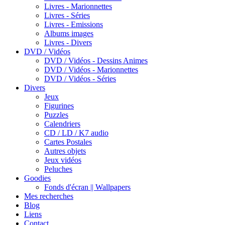
Livres - Marionnettes
Livres - Séries
Livres - Emissions
Albums images
Livres - Divers
DVD / Vidéos
DVD / Vidéos - Dessins Animes
DVD / Vidéos - Marionnettes
DVD / Vidéos - Séries
Divers
Jeux
Figurines
Puzzles
Calendriers
CD / LD / K7 audio
Cartes Postales
Autres objets
Jeux vidéos
Peluches
Goodies
Fonds d'écran || Wallpapers
Mes recherches
Blog
Liens
Contact