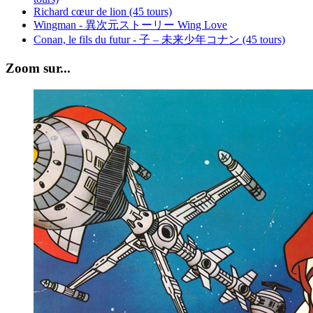
Richard cœur de lion (45 tours)
Wingman - 異次元ストーリー Wing Love
Conan, le fils du futur - 子 – 未来少年コナン (45 tours)
Zoom sur...