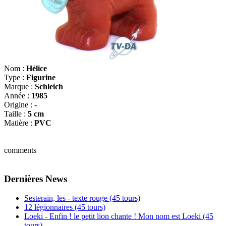
Nom :
Hélice
Type :
Figurine
Marque :
Schleich
Année :
1985
Origine :
-
Taille :
5 cm
Matière :
PVC
comments
Dernières News
Sesterain, les - texte rouge (45 tours)
12 légionnaires (45 tours)
Loeki - Enfin ! le petit lion chante ! Mon nom est Loeki (45
tours)