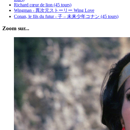
Richard cœur de lion (45 tours)
Wingman - 異次元ストーリー Wing Love
Conan, le fils du futur - 子 – 未来少年コナン (45 tours)
Zoom sur...