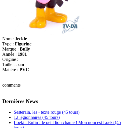
Nom :
Jeckle
Type :
Figurine
Marque :
Bully
Année :
1981
Origine :
-
Taille :
- cm
Matière :
PVC
comments
Dernières News
Sesterain, les - texte rouge (45 tours)
12 légionnaires (45 tours)
Loeki - Enfin ! le petit lion chante ! Mon nom est Loeki (45
tours)