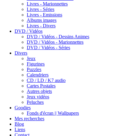
Livres - Marionnettes
Livres - Séries
Livres - Emissions
Albums images
Livres - Divers
DVD / Vidéos
DVD / Vidéos - Dessins Animes
DVD / Vidéos - Marionnettes
DVD / Vidéos - Séries
Divers
Jeux
Figurines
Puzzles
Calendriers
CD / LD / K7 audio
Cartes Postales
Autres objets
Jeux vidéos
Peluches
Goodies
Fonds d'écran || Wallpapers
Mes recherches
Blog
Liens
Contact