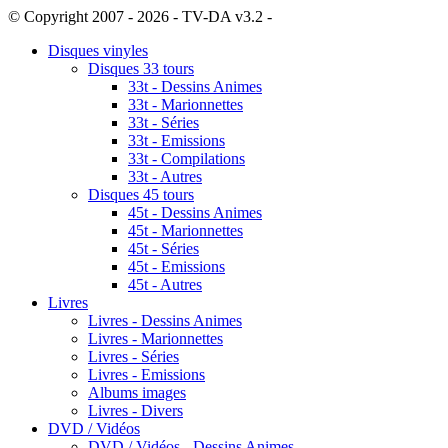
© Copyright 2007 - 2026 - TV-DA v3.2 -
Sitemap
Disques vinyles
Disques 33 tours
33t - Dessins Animes
33t - Marionnettes
33t - Séries
33t - Emissions
33t - Compilations
33t - Autres
Disques 45 tours
45t - Dessins Animes
45t - Marionnettes
45t - Séries
45t - Emissions
45t - Autres
Livres
Livres - Dessins Animes
Livres - Marionnettes
Livres - Séries
Livres - Emissions
Albums images
Livres - Divers
DVD / Vidéos
DVD / Vidéos - Dessins Animes