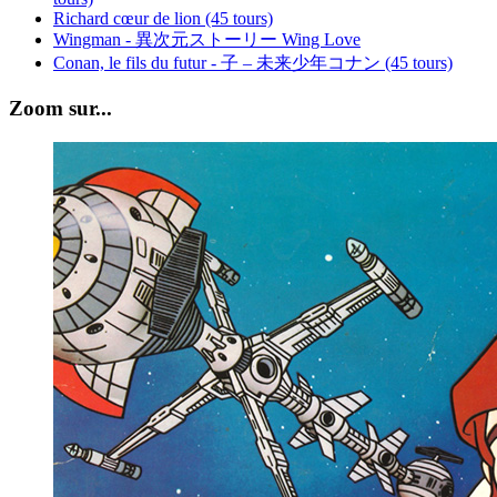
Richard cœur de lion (45 tours)
Wingman - 異次元ストーリー Wing Love
Conan, le fils du futur - 子 – 未来少年コナン (45 tours)
Zoom sur...