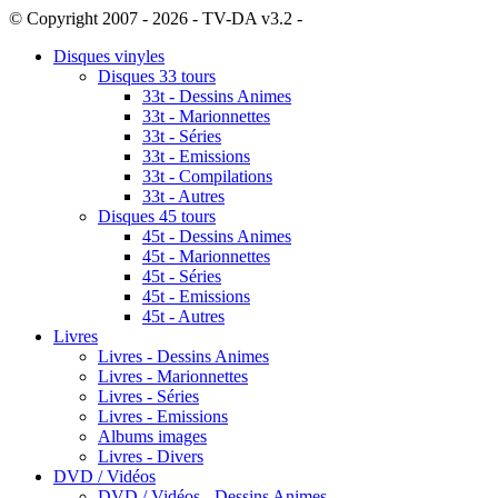
© Copyright 2007 - 2026 - TV-DA v3.2 -
Sitemap
Disques vinyles
Disques 33 tours
33t - Dessins Animes
33t - Marionnettes
33t - Séries
33t - Emissions
33t - Compilations
33t - Autres
Disques 45 tours
45t - Dessins Animes
45t - Marionnettes
45t - Séries
45t - Emissions
45t - Autres
Livres
Livres - Dessins Animes
Livres - Marionnettes
Livres - Séries
Livres - Emissions
Albums images
Livres - Divers
DVD / Vidéos
DVD / Vidéos - Dessins Animes