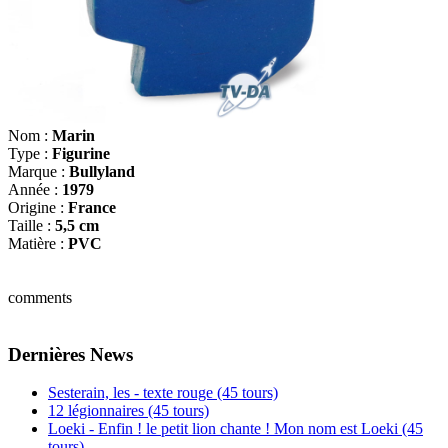
Nom :
Marin
Type :
Figurine
Marque :
Bullyland
Année :
1979
Origine :
France
Taille :
5,5 cm
Matière :
PVC
comments
Dernières News
Sesterain, les - texte rouge (45 tours)
12 légionnaires (45 tours)
Loeki - Enfin ! le petit lion chante ! Mon nom est Loeki (45
tours)