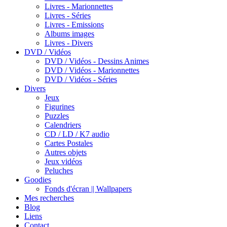
Livres - Marionnettes
Livres - Séries
Livres - Emissions
Albums images
Livres - Divers
DVD / Vidéos
DVD / Vidéos - Dessins Animes
DVD / Vidéos - Marionnettes
DVD / Vidéos - Séries
Divers
Jeux
Figurines
Puzzles
Calendriers
CD / LD / K7 audio
Cartes Postales
Autres objets
Jeux vidéos
Peluches
Goodies
Fonds d'écran || Wallpapers
Mes recherches
Blog
Liens
Contact