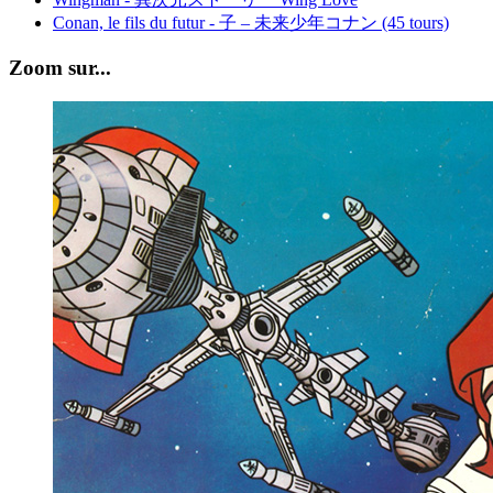
Conan, le fils du futur - 子 – 未来少年コナン (45 tours)
Zoom sur...