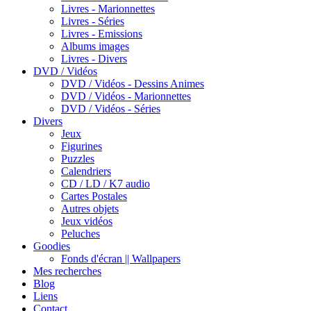
Livres - Marionnettes
Livres - Séries
Livres - Emissions
Albums images
Livres - Divers
DVD / Vidéos
DVD / Vidéos - Dessins Animes
DVD / Vidéos - Marionnettes
DVD / Vidéos - Séries
Divers
Jeux
Figurines
Puzzles
Calendriers
CD / LD / K7 audio
Cartes Postales
Autres objets
Jeux vidéos
Peluches
Goodies
Fonds d'écran || Wallpapers
Mes recherches
Blog
Liens
Contact