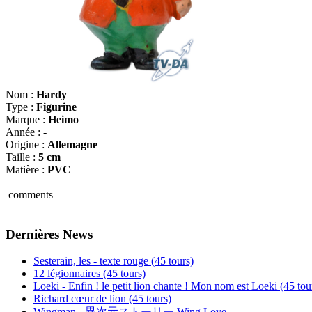
Nom :
Hardy
Type :
Figurine
Marque :
Heimo
Année :
-
Origine :
Allemagne
Taille :
5 cm
Matière :
PVC
comments
Dernières News
Sesterain, les - texte rouge (45 tours)
12 légionnaires (45 tours)
Loeki - Enfin ! le petit lion chante ! Mon nom est Loeki (45 tou
Richard cœur de lion (45 tours)
Wingman - 異次元ストーリー Wing Love