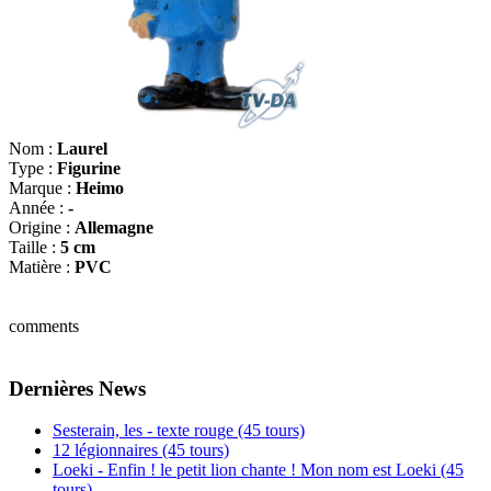
Nom :
Laurel
Type :
Figurine
Marque :
Heimo
Année :
-
Origine :
Allemagne
Taille :
5 cm
Matière :
PVC
comments
Dernières News
Sesterain, les - texte rouge (45 tours)
12 légionnaires (45 tours)
Loeki - Enfin ! le petit lion chante ! Mon nom est Loeki (45
tours)