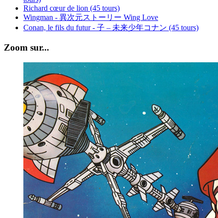
Richard cœur de lion (45 tours)
Wingman - 異次元ストーリー Wing Love
Conan, le fils du futur - 子 – 未来少年コナン (45 tours)
Zoom sur...