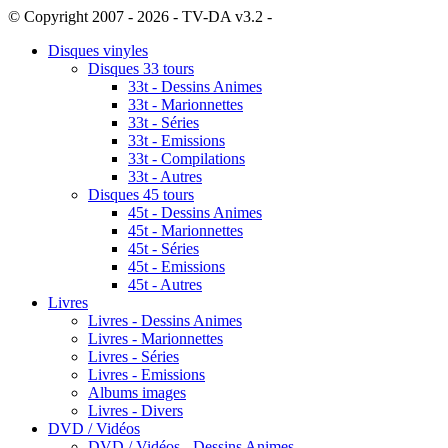
© Copyright 2007 - 2026 - TV-DA v3.2 -
Sitemap
Disques vinyles
Disques 33 tours
33t - Dessins Animes
33t - Marionnettes
33t - Séries
33t - Emissions
33t - Compilations
33t - Autres
Disques 45 tours
45t - Dessins Animes
45t - Marionnettes
45t - Séries
45t - Emissions
45t - Autres
Livres
Livres - Dessins Animes
Livres - Marionnettes
Livres - Séries
Livres - Emissions
Albums images
Livres - Divers
DVD / Vidéos
DVD / Vidéos - Dessins Animes