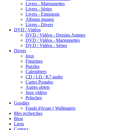
Livres - Marionnettes
Livres - Séries
Livres - Emissions
Albums images
Livres - Divers
DVD / Vidéos
DVD / Vidéos - Dessins Animes
DVD / Vidéos - Marionnettes
DVD / Vidéos - Séries
Divers
Jeux
Figurines
Puzzles
Calendriers
CD / LD / K7 audio
Cartes Postales
Autres objets
Jeux vidéos
Peluches
Goodies
Fonds d'écran || Wallpapers
Mes recherches
Blog
Liens
Contact