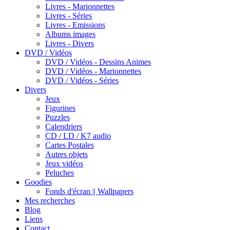
Livres - Marionnettes
Livres - Séries
Livres - Emissions
Albums images
Livres - Divers
DVD / Vidéos
DVD / Vidéos - Dessins Animes
DVD / Vidéos - Marionnettes
DVD / Vidéos - Séries
Divers
Jeux
Figurines
Puzzles
Calendriers
CD / LD / K7 audio
Cartes Postales
Autres objets
Jeux vidéos
Peluches
Goodies
Fonds d'écran || Wallpapers
Mes recherches
Blog
Liens
Contact