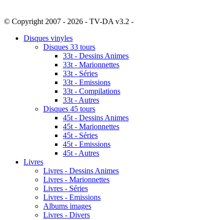
© Copyright 2007 - 2026 - TV-DA v3.2 -
Sitemap
Disques vinyles
Disques 33 tours
33t - Dessins Animes
33t - Marionnettes
33t - Séries
33t - Emissions
33t - Compilations
33t - Autres
Disques 45 tours
45t - Dessins Animes
45t - Marionnettes
45t - Séries
45t - Emissions
45t - Autres
Livres
Livres - Dessins Animes
Livres - Marionnettes
Livres - Séries
Livres - Emissions
Albums images
Livres - Divers