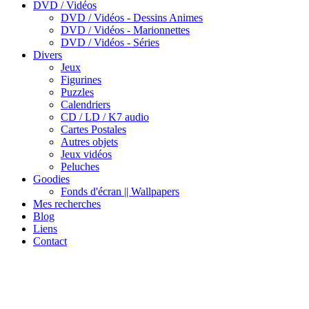
DVD / Vidéos
DVD / Vidéos - Dessins Animes
DVD / Vidéos - Marionnettes
DVD / Vidéos - Séries
Divers
Jeux
Figurines
Puzzles
Calendriers
CD / LD / K7 audio
Cartes Postales
Autres objets
Jeux vidéos
Peluches
Goodies
Fonds d'écran || Wallpapers
Mes recherches
Blog
Liens
Contact