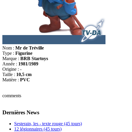
Nom :
Mr de Tréville
Type :
Figurine
Marque :
BRB Startoys
Année :
1981/1989
Origine : -
Taille :
10,5 cm
Matière :
PVC
comments
Dernières News
Sesterain, les - texte rouge (45 tours)
12 légionnaires (45 tours)