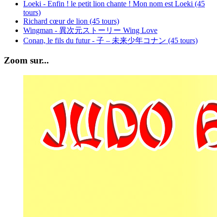
Loeki - Enfin ! le petit lion chante ! Mon nom est Loeki (45
tours)
Richard cœur de lion (45 tours)
Wingman - 異次元ストーリー Wing Love
Conan, le fils du futur - 子 – 未来少年コナン (45 tours)
Zoom sur...