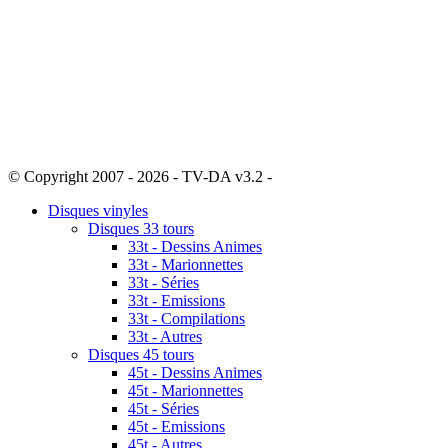
© Copyright 2007 - 2026 - TV-DA v3.2 -
Sitemap
Disques vinyles
Disques 33 tours
33t - Dessins Animes
33t - Marionnettes
33t - Séries
33t - Emissions
33t - Compilations
33t - Autres
Disques 45 tours
45t - Dessins Animes
45t - Marionnettes
45t - Séries
45t - Emissions
45t - Autres