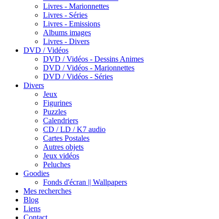
Livres - Marionnettes
Livres - Séries
Livres - Emissions
Albums images
Livres - Divers
DVD / Vidéos
DVD / Vidéos - Dessins Animes
DVD / Vidéos - Marionnettes
DVD / Vidéos - Séries
Divers
Jeux
Figurines
Puzzles
Calendriers
CD / LD / K7 audio
Cartes Postales
Autres objets
Jeux vidéos
Peluches
Goodies
Fonds d'écran || Wallpapers
Mes recherches
Blog
Liens
Contact