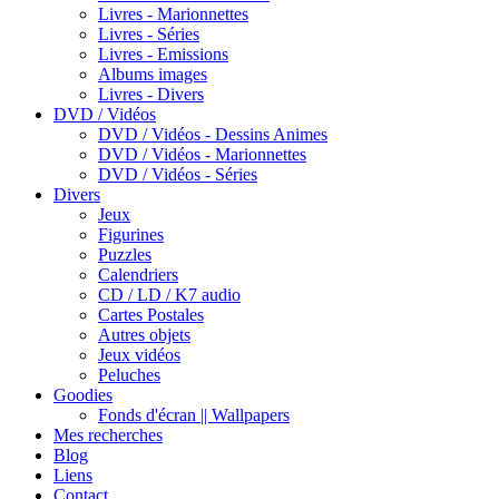
Livres - Marionnettes
Livres - Séries
Livres - Emissions
Albums images
Livres - Divers
DVD / Vidéos
DVD / Vidéos - Dessins Animes
DVD / Vidéos - Marionnettes
DVD / Vidéos - Séries
Divers
Jeux
Figurines
Puzzles
Calendriers
CD / LD / K7 audio
Cartes Postales
Autres objets
Jeux vidéos
Peluches
Goodies
Fonds d'écran || Wallpapers
Mes recherches
Blog
Liens
Contact