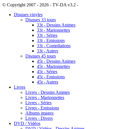
© Copyright 2007 - 2026 - TV-DA v3.2 -
Sitemap
Disques vinyles
Disques 33 tours
33t - Dessins Animes
33t - Marionnettes
33t - Séries
33t - Emissions
33t - Compilations
33t - Autres
Disques 45 tours
45t - Dessins Animes
45t - Marionnettes
45t - Séries
45t - Emissions
45t - Autres
Livres
Livres - Dessins Animes
Livres - Marionnettes
Livres - Séries
Livres - Emissions
Albums images
Livres - Divers
DVD / Vidéos
DVD / Vidéos - Dessins Animes