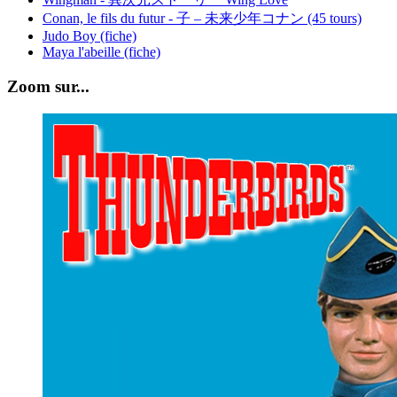
Conan, le fils du futur - 子 – 未来少年コナン (45 tours)
Judo Boy (fiche)
Maya l'abeille (fiche)
Zoom sur...