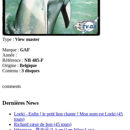
Type :
View master
Marque :
GAF
Année :
Référence :
NB 485-F
Origine :
Belgique
Contenu :
3 disques
comments
Dernières News
Loeki - Enfin ! le petit lion chante ! Mon nom est Loeki (45
tours)
Richard cœur de lion (45 tours)
Wingman - 異次元ストーリー Wing Love