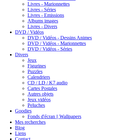
Livres - Marionnettes
Livres - Séries
Livres - Emissions
Albums images
Livres - Divers
DVD / Vidéos
DVD / Vidéos - Dessins Animes
DVD / Vidéos - Marionnettes
DVD / Vidéos - Séries
Divers
Jeux
Figurines
Puzzles
Calendriers
CD / LD / K7 audio
Cartes Postales
Autres objets
Jeux vidéos
Peluches
Goodies
Fonds d'écran || Wallpapers
Mes recherches
Blog
Liens
Contact