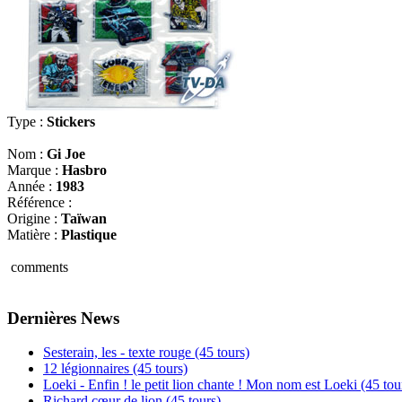
Type :
Stickers
Nom :
Gi Joe
Marque :
Hasbro
Année :
1983
Référence :
Origine :
Taïwan
Matière :
Plastique
comments
Dernières News
Sesterain, les - texte rouge (45 tours)
12 légionnaires (45 tours)
Loeki - Enfin ! le petit lion chante ! Mon nom est Loeki (45 tou
Richard cœur de lion (45 tours)