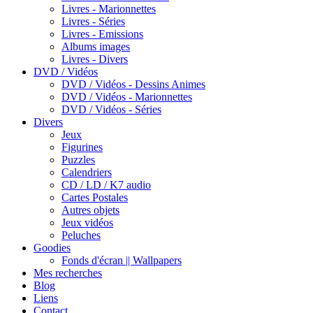
Livres - Marionnettes
Livres - Séries
Livres - Emissions
Albums images
Livres - Divers
DVD / Vidéos
DVD / Vidéos - Dessins Animes
DVD / Vidéos - Marionnettes
DVD / Vidéos - Séries
Divers
Jeux
Figurines
Puzzles
Calendriers
CD / LD / K7 audio
Cartes Postales
Autres objets
Jeux vidéos
Peluches
Goodies
Fonds d'écran || Wallpapers
Mes recherches
Blog
Liens
Contact