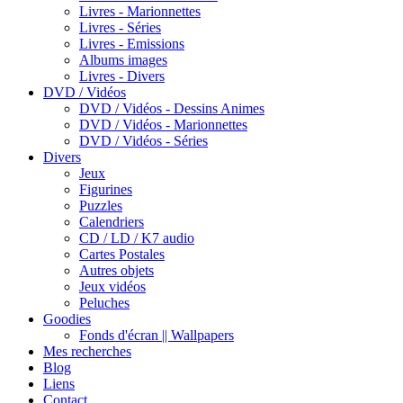
Livres - Marionnettes
Livres - Séries
Livres - Emissions
Albums images
Livres - Divers
DVD / Vidéos
DVD / Vidéos - Dessins Animes
DVD / Vidéos - Marionnettes
DVD / Vidéos - Séries
Divers
Jeux
Figurines
Puzzles
Calendriers
CD / LD / K7 audio
Cartes Postales
Autres objets
Jeux vidéos
Peluches
Goodies
Fonds d'écran || Wallpapers
Mes recherches
Blog
Liens
Contact