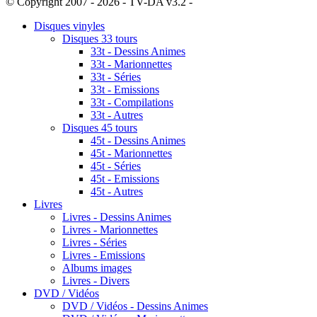
© Copyright 2007 - 2026 - TV-DA v3.2 -
Sitemap
Disques vinyles
Disques 33 tours
33t - Dessins Animes
33t - Marionnettes
33t - Séries
33t - Emissions
33t - Compilations
33t - Autres
Disques 45 tours
45t - Dessins Animes
45t - Marionnettes
45t - Séries
45t - Emissions
45t - Autres
Livres
Livres - Dessins Animes
Livres - Marionnettes
Livres - Séries
Livres - Emissions
Albums images
Livres - Divers
DVD / Vidéos
DVD / Vidéos - Dessins Animes