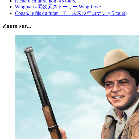
Richard cœur de lion (45 tours)
Wingman - 異次元ストーリー Wing Love
Conan, le fils du futur - 子 – 未来少年コナン (45 tours)
Zoom sur...