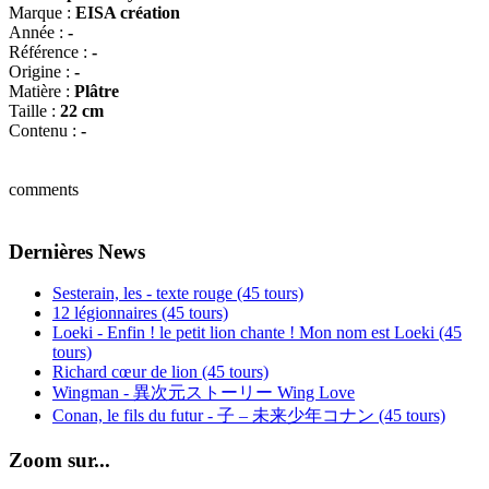
Marque :
EISA création
Année :
-
Référence :
-
Origine :
-
Matière :
Plâtre
Taille :
22 cm
Contenu :
-
comments
Dernières News
Sesterain, les - texte rouge (45 tours)
12 légionnaires (45 tours)
Loeki - Enfin ! le petit lion chante ! Mon nom est Loeki (45
tours)
Richard cœur de lion (45 tours)
Wingman - 異次元ストーリー Wing Love
Conan, le fils du futur - 子 – 未来少年コナン (45 tours)
Zoom sur...