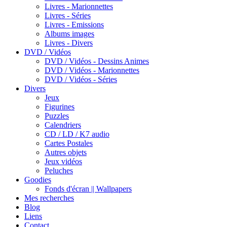
Livres - Marionnettes
Livres - Séries
Livres - Emissions
Albums images
Livres - Divers
DVD / Vidéos
DVD / Vidéos - Dessins Animes
DVD / Vidéos - Marionnettes
DVD / Vidéos - Séries
Divers
Jeux
Figurines
Puzzles
Calendriers
CD / LD / K7 audio
Cartes Postales
Autres objets
Jeux vidéos
Peluches
Goodies
Fonds d'écran || Wallpapers
Mes recherches
Blog
Liens
Contact