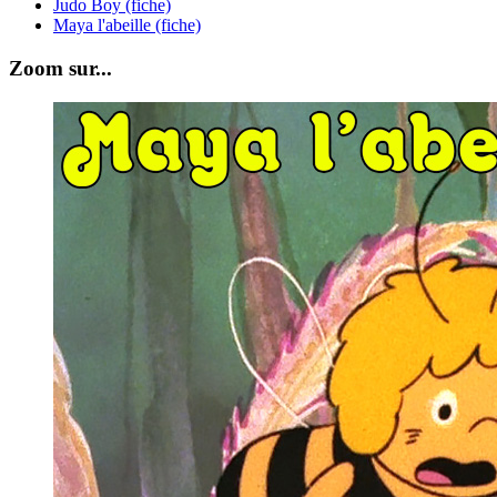
Judo Boy (fiche)
Maya l'abeille (fiche)
Zoom sur...