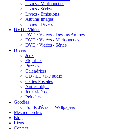
Livres - Marionnettes
Livres - Séries
Livres - Emissions
Albums images
Livres - Divers
DVD / Vidéos
DVD / Vidéos - Dessins Animes
DVD / Vidéos - Marionnettes
DVD / Vidéos - Séries
Divers
Jeux
Figurines
Puzzles
Calendriers
CD / LD / K7 audio
Cartes Postales
Autres objets
Jeux vidéos
Peluches
Goodies
Fonds d'écran || Wallpapers
Mes recherches
Blog
Liens
Contact