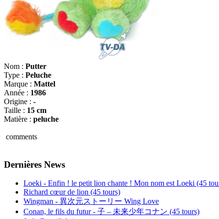
Nom :
Putter
Type :
Peluche
Marque :
Mattel
Année :
1986
Origine :
-
Taille :
15 cm
Matière :
peluche
comments
Dernières News
Loeki - Enfin ! le petit lion chante ! Mon nom est Loeki (45 tou
Richard cœur de lion (45 tours)
Wingman - 異次元ストーリー Wing Love
Conan, le fils du futur - 子 – 未来少年コナン (45 tours)