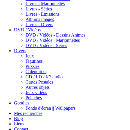
Livres - Marionnettes
Livres - Séries
Livres - Emissions
Albums images
Livres - Divers
DVD / Vidéos
DVD / Vidéos - Dessins Animes
DVD / Vidéos - Marionnettes
DVD / Vidéos - Séries
Divers
Jeux
Figurines
Puzzles
Calendriers
CD / LD / K7 audio
Cartes Postales
Autres objets
Jeux vidéos
Peluches
Goodies
Fonds d'écran || Wallpapers
Mes recherches
Blog
Liens
Contact