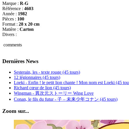
Marque :
R-G
Référence :
4603
Année :
1982
Pièces :
100
Format :
28 x 20 cm
Matière :
Carton
Divers :
comments
Dernières News
Sesterain, les - texte rouge (45 tours)
12 légionnaires (45 tours)
Loeki - Enfin ! le petit lion chante ! Mon nom est Loeki (45 tou
Richard cœur de lion (45 tours)
Wingman - 異次元ストーリー Wing Love
Conan, le fils du futur - 子 – 未来少年コナン (45 tours)
Zoom sur...