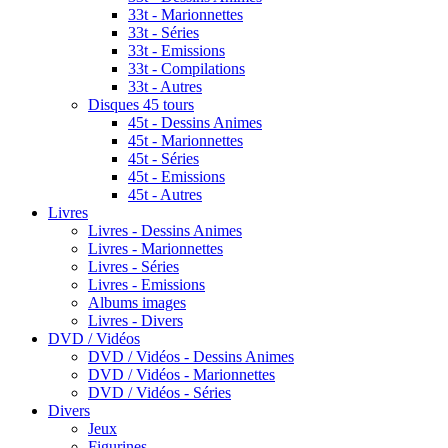
33t - Marionnettes
33t - Séries
33t - Emissions
33t - Compilations
33t - Autres
Disques 45 tours
45t - Dessins Animes
45t - Marionnettes
45t - Séries
45t - Emissions
45t - Autres
Livres
Livres - Dessins Animes
Livres - Marionnettes
Livres - Séries
Livres - Emissions
Albums images
Livres - Divers
DVD / Vidéos
DVD / Vidéos - Dessins Animes
DVD / Vidéos - Marionnettes
DVD / Vidéos - Séries
Divers
Jeux
Figurines