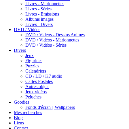
Livres - Marionnettes
Livres - Séries
Livres - Emissions
Albums images
Livres - Divers
DVD / Vidéos
DVD / Vidéos - Dessins Animes
DVD / Vidéos - Marionnettes
DVD / Vidéos - Séries
Divers
Jeux
Figurines
Puzzles
Calendriers
CD / LD / K7 audio
Cartes Postales
Autres objets
Jeux vidéos
Peluches
Goodies
Fonds d'écran || Wallpapers
Mes recherches
Blog
Liens
Contact