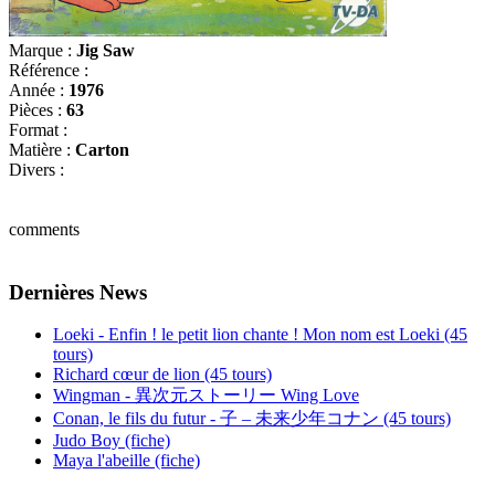
Marque :
Jig Saw
Référence :
Année :
1976
Pièces :
63
Format :
Matière :
Carton
Divers :
comments
Dernières News
Loeki - Enfin ! le petit lion chante ! Mon nom est Loeki (45
tours)
Richard cœur de lion (45 tours)
Wingman - 異次元ストーリー Wing Love
Conan, le fils du futur - 子 – 未来少年コナン (45 tours)
Judo Boy (fiche)
Maya l'abeille (fiche)