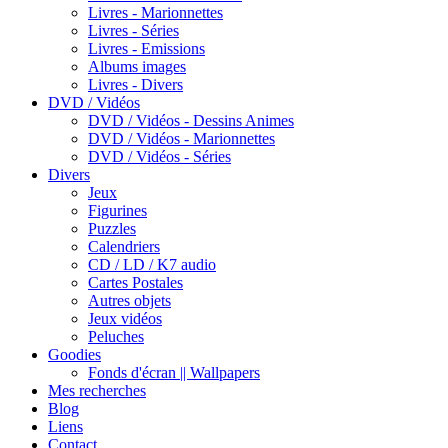
Livres - Marionnettes
Livres - Séries
Livres - Emissions
Albums images
Livres - Divers
DVD / Vidéos
DVD / Vidéos - Dessins Animes
DVD / Vidéos - Marionnettes
DVD / Vidéos - Séries
Divers
Jeux
Figurines
Puzzles
Calendriers
CD / LD / K7 audio
Cartes Postales
Autres objets
Jeux vidéos
Peluches
Goodies
Fonds d'écran || Wallpapers
Mes recherches
Blog
Liens
Contact