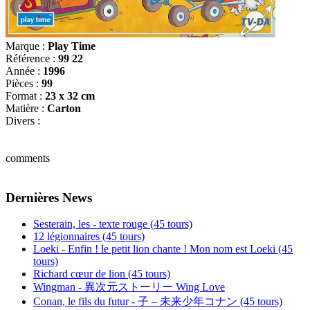
Marque :
Play Time
Référence :
99 22
Année :
1996
Pièces :
99
Format :
23 x 32 cm
Matière :
Carton
Divers :
comments
Dernières News
Sesterain, les - texte rouge (45 tours)
12 légionnaires (45 tours)
Loeki - Enfin ! le petit lion chante ! Mon nom est Loeki (45
tours)
Richard cœur de lion (45 tours)
Wingman - 異次元ストーリー Wing Love
Conan, le fils du futur - 子 – 未来少年コナン (45 tours)