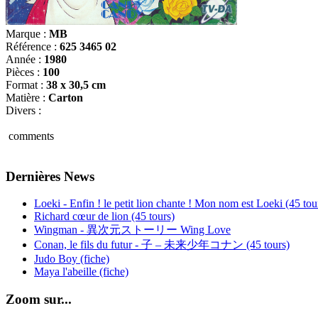
Marque :
MB
Référence :
625 3465 02
Année :
1980
Pièces :
100
Format :
38 x 30,5 cm
Matière :
Carton
Divers :
comments
Dernières News
Loeki - Enfin ! le petit lion chante ! Mon nom est Loeki (45 tou
Richard cœur de lion (45 tours)
Wingman - 異次元ストーリー Wing Love
Conan, le fils du futur - 子 – 未来少年コナン (45 tours)
Judo Boy (fiche)
Maya l'abeille (fiche)
Zoom sur...