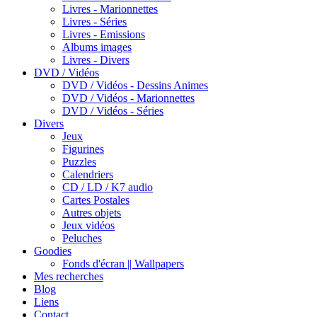
Livres - Marionnettes
Livres - Séries
Livres - Emissions
Albums images
Livres - Divers
DVD / Vidéos
DVD / Vidéos - Dessins Animes
DVD / Vidéos - Marionnettes
DVD / Vidéos - Séries
Divers
Jeux
Figurines
Puzzles
Calendriers
CD / LD / K7 audio
Cartes Postales
Autres objets
Jeux vidéos
Peluches
Goodies
Fonds d'écran || Wallpapers
Mes recherches
Blog
Liens
Contact