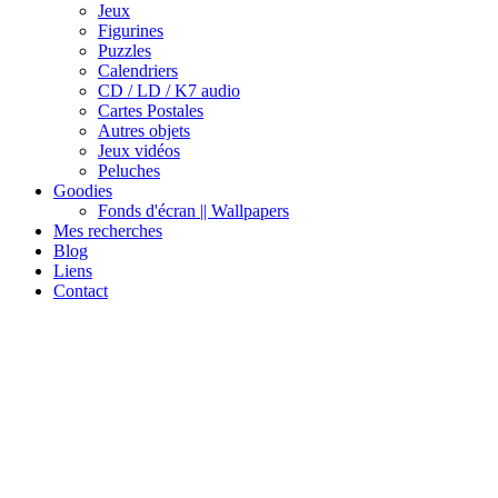
Jeux
Figurines
Puzzles
Calendriers
CD / LD / K7 audio
Cartes Postales
Autres objets
Jeux vidéos
Peluches
Goodies
Fonds d'écran || Wallpapers
Mes recherches
Blog
Liens
Contact