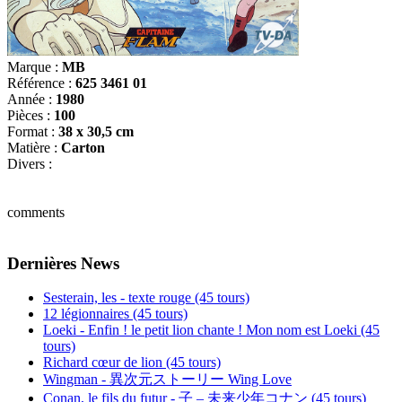
Marque :
MB
Référence :
625 3461 01
Année :
1980
Pièces :
100
Format :
38 x 30,5 cm
Matière :
Carton
Divers :
comments
Dernières News
Sesterain, les - texte rouge (45 tours)
12 légionnaires (45 tours)
Loeki - Enfin ! le petit lion chante ! Mon nom est Loeki (45
tours)
Richard cœur de lion (45 tours)
Wingman - 異次元ストーリー Wing Love
Conan, le fils du futur - 子 – 未来少年コナン (45 tours)