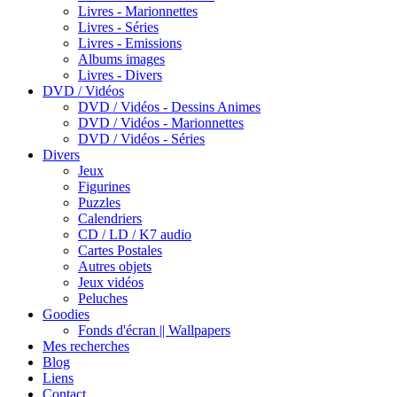
Livres - Marionnettes
Livres - Séries
Livres - Emissions
Albums images
Livres - Divers
DVD / Vidéos
DVD / Vidéos - Dessins Animes
DVD / Vidéos - Marionnettes
DVD / Vidéos - Séries
Divers
Jeux
Figurines
Puzzles
Calendriers
CD / LD / K7 audio
Cartes Postales
Autres objets
Jeux vidéos
Peluches
Goodies
Fonds d'écran || Wallpapers
Mes recherches
Blog
Liens
Contact