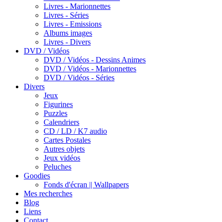
Livres - Marionnettes
Livres - Séries
Livres - Emissions
Albums images
Livres - Divers
DVD / Vidéos
DVD / Vidéos - Dessins Animes
DVD / Vidéos - Marionnettes
DVD / Vidéos - Séries
Divers
Jeux
Figurines
Puzzles
Calendriers
CD / LD / K7 audio
Cartes Postales
Autres objets
Jeux vidéos
Peluches
Goodies
Fonds d'écran || Wallpapers
Mes recherches
Blog
Liens
Contact