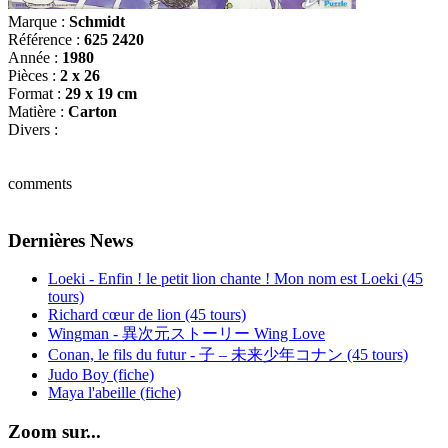
Marque :
Schmidt
Référence :
625 2420
Année :
1980
Pièces :
2 x 26
Format :
29 x 19 cm
Matière :
Carton
Divers :
comments
Dernières News
Loeki - Enfin ! le petit lion chante ! Mon nom est Loeki (45
tours)
Richard cœur de lion (45 tours)
Wingman - 異次元ストーリー Wing Love
Conan, le fils du futur - 子 – 未来少年コナン (45 tours)
Judo Boy (fiche)
Maya l'abeille (fiche)
Zoom sur...