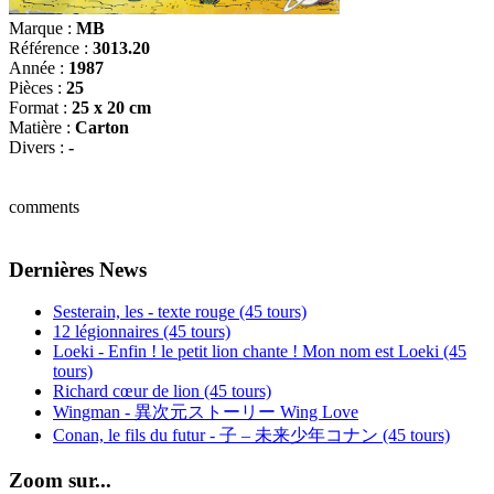
Marque :
MB
Référence :
3013.20
Année :
1987
Pièces :
25
Format :
25 x 20 cm
Matière :
Carton
Divers :
-
comments
Dernières News
Sesterain, les - texte rouge (45 tours)
12 légionnaires (45 tours)
Loeki - Enfin ! le petit lion chante ! Mon nom est Loeki (45
tours)
Richard cœur de lion (45 tours)
Wingman - 異次元ストーリー Wing Love
Conan, le fils du futur - 子 – 未来少年コナン (45 tours)
Zoom sur...