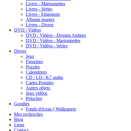
Livres - Marionnettes
Livres - Séries
Livres - Emissions
Albums images
Livres - Divers
DVD / Vidéos
DVD / Vidéos - Dessins Animes
DVD / Vidéos - Marionnettes
DVD / Vidéos - Séries
Divers
Jeux
Figurines
Puzzles
Calendriers
CD / LD / K7 audio
Cartes Postales
Autres objets
Jeux vidéos
Peluches
Goodies
Fonds d'écran || Wallpapers
Mes recherches
Blog
Liens
Contact