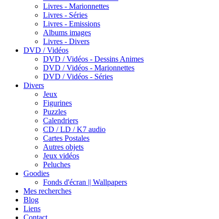
Livres - Marionnettes
Livres - Séries
Livres - Emissions
Albums images
Livres - Divers
DVD / Vidéos
DVD / Vidéos - Dessins Animes
DVD / Vidéos - Marionnettes
DVD / Vidéos - Séries
Divers
Jeux
Figurines
Puzzles
Calendriers
CD / LD / K7 audio
Cartes Postales
Autres objets
Jeux vidéos
Peluches
Goodies
Fonds d'écran || Wallpapers
Mes recherches
Blog
Liens
Contact