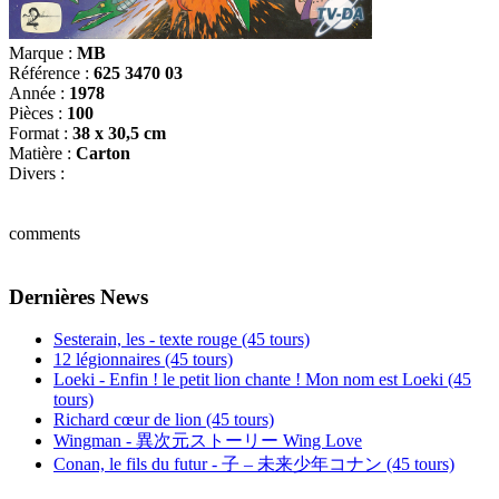
Marque :
MB
Référence :
625 3470 03
Année :
1978
Pièces :
100
Format :
38 x 30,5 cm
Matière :
Carton
Divers :
comments
Dernières News
Sesterain, les - texte rouge (45 tours)
12 légionnaires (45 tours)
Loeki - Enfin ! le petit lion chante ! Mon nom est Loeki (45
tours)
Richard cœur de lion (45 tours)
Wingman - 異次元ストーリー Wing Love
Conan, le fils du futur - 子 – 未来少年コナン (45 tours)