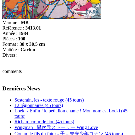
Marque :
MB
Référence :
3413.01
Année :
1984
Pièces :
100
Format :
38 x 30,5 cm
Matière :
Carton
Divers :
comments
Dernières News
Sesterain, les - texte rouge (45 tours)
12 légionnaires (45 tours)
Loeki - Enfin ! le petit lion chante ! Mon nom est Loeki (45
tours)
Richard cœur de lion (45 tours)
Wingman - 異次元ストーリー Wing Love
Conan, le fils du futur - 子 – 未来少年コナン (45 tours)