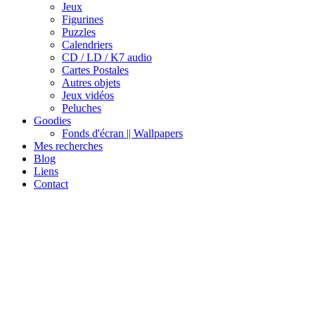
Jeux
Figurines
Puzzles
Calendriers
CD / LD / K7 audio
Cartes Postales
Autres objets
Jeux vidéos
Peluches
Goodies
Fonds d'écran || Wallpapers
Mes recherches
Blog
Liens
Contact