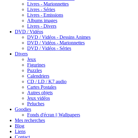
Livres - Marionnettes
Livres - Séries
Livres - Emissions
Albums images
Livres - Divers
DVD / Vidéos
DVD / Vidéos - Dessins Animes
DVD / Vidéos - Marionnettes
DVD / Vidéos - Séries
Divers
Jeux
Figurines
Puzzles
Calendriers
CD / LD / K7 audio
Cartes Postales
Autres objets
Jeux vidéos
Peluches
Goodies
Fonds d'écran || Wallpapers
Mes recherches
Blog
Liens
Contact